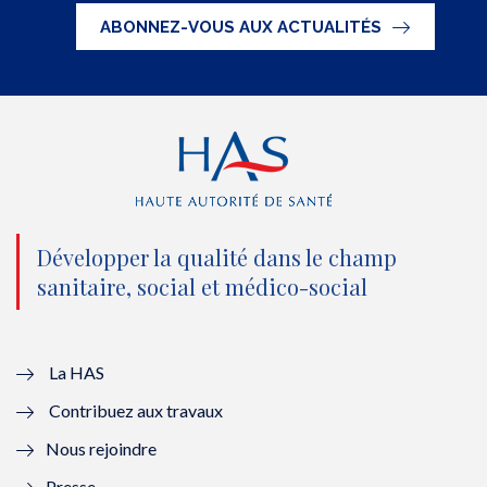
t
e
t
k
ABONNEZ-VOUS AUX ACTUALITÉS
t
b
u
e
e
o
b
d
r
o
e
I
(
k
(
n
n
(
n
(
o
n
o
n
Développer la qualité dans le champ
sanitaire, social et médico-social
u
o
u
o
v
u
v
u
e
v
e
v
La HAS
Contribuez aux travaux
l
e
l
e
Nous rejoindre
l
l
l
l
Presse