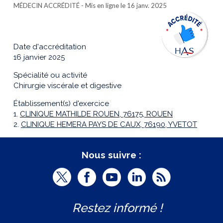
MÉDECIN ACCRÉDITÉ
- Mis en ligne le 16 janv. 2025
Date d'accréditation
16 janvier 2025
Spécialité ou activité
Chirurgie viscérale et digestive
Établissement(s) d'exercice
1.
CLINIQUE MATHILDE ROUEN, 76175, ROUEN
2.
CLINIQUE HEMERA PAYS DE CAUX, 76190, YVETOT
Nous suivre :
T
F
Y
L
R
w
a
o
i
S
Restez informé !
i
c
u
n
S