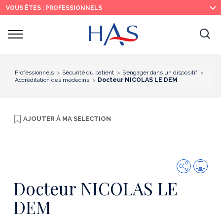
Recherche
Menu
Contenu
VOUS ÊTES : PROFESSIONNELS
principal
principal
Ouvrir
Ouv
le
menu
la
re
Professionnels
Sécurité du patient
S’engager dans un dispositif
Accréditation des médecins
Docteur NICOLAS LE DEM
AJOUTER À
MA SELECTION
Partager
Imp
Docteur NICOLAS LE
DEM