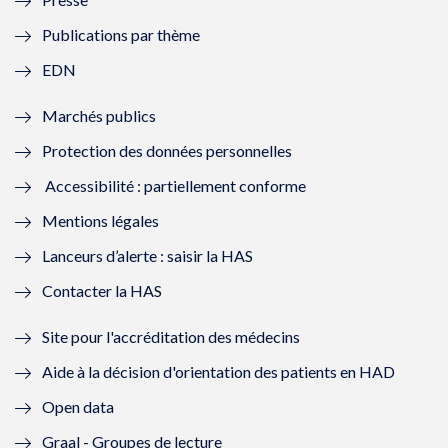
e
l
e
l
Publications par thème
f
e
f
e
EDN
e
f
e
f
Marchés publics
n
e
n
e
Protection des données personnelles
ê
n
ê
n
Accessibilité : partiellement conforme
t
ê
t
ê
Mentions légales
r
t
r
t
Lanceurs d’alerte : saisir la HAS
e
r
e
r
Contacter la HAS
)
e
)
e
Site pour l'accréditation des médecins
)
)
Aide à la décision d'orientation des patients en HAD
Open data
Graal - Groupes de lecture