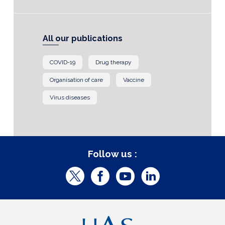
All our publications
COVID-19
Drug therapy
Organisation of care
Vaccine
Virus diseases
Follow us :
T
F
Y
L
w
a
o
i
i
c
u
n