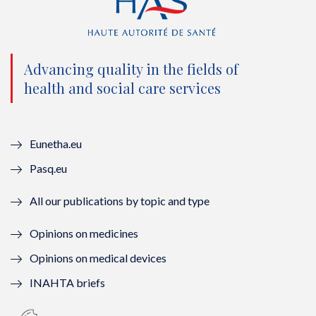
t
e
t
k
t
b
u
e
e
o
b
d
Advancing quality in the fields of
r
o
e
I
health and social care services
(
k
(
n
n
(
n
(
Eunetha.eu
o
n
o
n
Pasq.eu
u
o
u
o
All our publications by topic and type
v
u
v
u
Opinions on medicines
e
v
e
v
Opinions on medical devices
l
e
l
e
INAHTA briefs
l
l
l
l