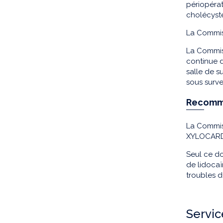
périopérat
cholécyst
La Commiss
La Commiss
continue d
salle de s
sous surve
Recomm
La Commis
XYLOCARD 
Seul ce d
de lidocaï
troubles d
Servic