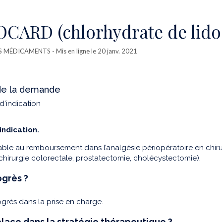
CARD (chlorhydrate de lido
ES MÉDICAMENTS
- Mis en ligne le 20 janv. 2021
de la demande
d'indication
indication.
rable au remboursement dans l’analgésie périopératoire en chi
 chirurgie colorectale, prostatectomie, cholécystectomie).
ogrès ?
grès dans la prise en charge.
lace dans la stratégie thérapeutique ?