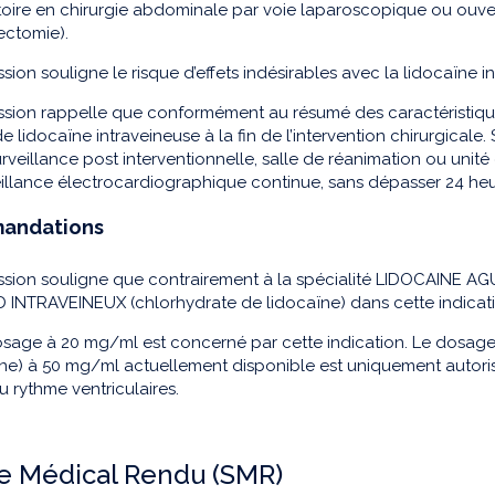
oire en chirurgie abdominale par voie laparoscopique ou ouvert
ectomie).
ion souligne le risque d’effets indésirables avec la lidocaïne i
ion rappelle que conformément au résumé des caractéristiques d
e lidocaïne intraveineuse à la fin de l’intervention chirurgicale.
urveillance post interventionnelle, salle de réanimation ou unité
illance électrocardiographique continue, sans dépasser 24 heu
andations
sion souligne que contrairement à la spécialité LIDOCAINE AG
INTRAVEINEUX (chlorhydrate de lidocaïne) dans cette indicat
osage à 20 mg/ml est concerné par cette indication. Le dosag
ne) à 50 mg/ml actuellement disponible est uniquement autorisé
u rythme ventriculaires.
e Médical Rendu (SMR)