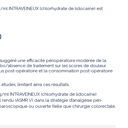
ml INTRAVEINEUX (chlorhydrate de lidocaïne) est
)
suggéré une efficacité périopératoire modérée de la
ebo/absence de traitement sur les scores de douleur
léus post-opératoire et la consommation post-opératoire
tudes, limitant ainsi ces résultats,
/ml INTRAVEINEUX (chlorhydrate de lidocaïne)
 rendu (ASMR V) dans la stratégie d’analgésie péri-
paroscopique ou ouverte (telle que chirurgie colorectale,