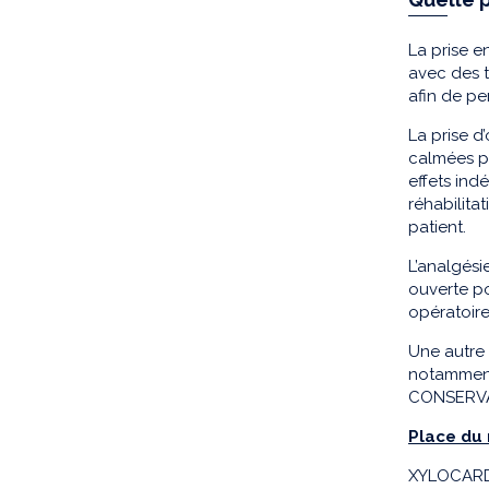
La prise e
avec des 
afin de p
La prise d
calmées pa
effets ind
réhabilita
patient.
L’analgési
ouverte po
opératoire,
Une autre 
notamment 
CONSERVAT
Place du
XYLOCARD 