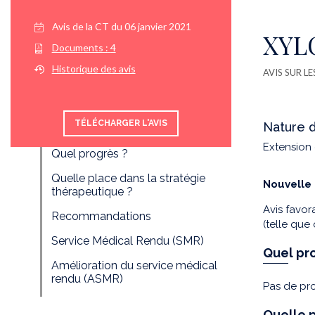
Avis de la CT du
06 janvier 2021
XYLO
Documents :
4
Historique des avis
AVIS SUR L
TÉLÉCHARGER L'AVIS
Nature 
Extension 
Quel progrès ?
Quelle place dans la stratégie
Nouvelle 
thérapeutique ?
Avis favo
Recommandations
(telle que
Service Médical Rendu (SMR)
Quel pr
Amélioration du service médical
rendu (ASMR)
Pas de pro
Quelle p