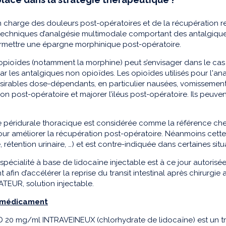
n charge des douleurs post-opératoires et de la récupération r
techniques d’analgésie multimodale comportant des antalgique
ermettre une épargne morphinique post-opératoire.
’opioïdes (notamment la morphine) peut s’envisager dans le ca
r les antalgiques non opioïdes. Les opioïdes utilisés pour l'a
ésirables dose-dépendants, en particulier nausées, vomissements
tion post-opératoire et majorer l’iléus post-opératoire. Ils 
e péridurale thoracique est considérée comme la référence che
ur améliorer la récupération post-opératoire. Néanmoins cette
 rétention urinaire, …) et est contre-indiquée dans certaines situ
spécialité à base de lidocaïne injectable est à ce jour autoris
afin d’accélérer la reprise du transit intestinal après chir
EUR, solution injectable.
 médicament
20 mg/ml INTRAVEINEUX (chlorhydrate de lidocaïne) est un trai