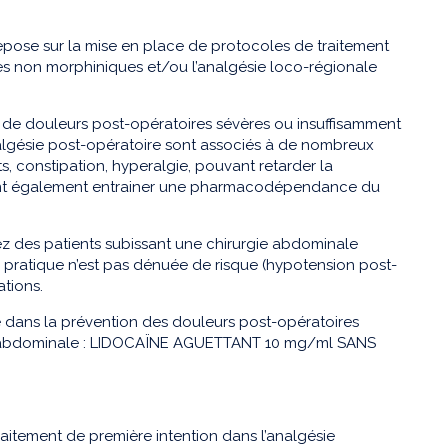
epose sur la mise en place de protocoles de traitement
s non morphiniques et/ou l’analgésie loco-régionale
s de douleurs post-opératoires sévères ou insuffisamment
nalgésie post-opératoire sont associés à de nombreux
, constipation, hyperalgie, pouvant retarder la
peuvent également entrainer une pharmacodépendance du
z des patients subissant une chirurgie abdominale
 pratique n’est pas dénuée de risque (hypotension post-
ations.
ée dans la prévention des douleurs post-opératoires
urgie abdominale : LIDOCAÏNE AGUETTANT 10 mg/ml SANS
tement de première intention dans l’analgésie