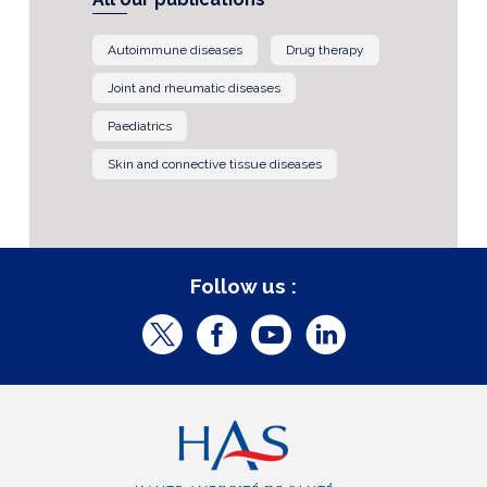
Autoimmune diseases
Drug therapy
Joint and rheumatic diseases
Paediatrics
Skin and connective tissue diseases
Follow us :
T
F
Y
L
w
a
o
i
i
c
u
n
t
e
t
k