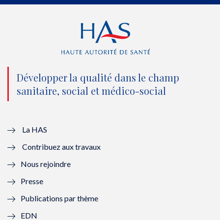
e
o
b
d
r
o
e
I
(
k
(
n
n
(
n
(
o
n
o
n
Développer la qualité dans le champ
sanitaire, social et médico-social
u
o
u
o
v
u
v
u
e
v
e
v
La HAS
Contribuez aux travaux
l
e
l
e
Nous rejoindre
l
l
l
l
Presse
e
l
e
l
Publications par thème
f
e
f
e
EDN