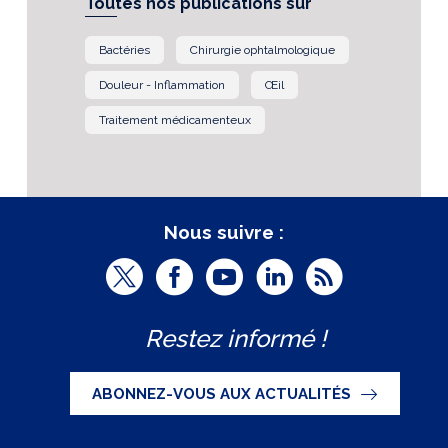
Toutes nos publications sur
Bactéries
Chirurgie ophtalmologique
Douleur - Inflammation
Œil
Traitement médicamenteux
Nous suivre :
T
F
Y
L
R
w
a
o
i
S
Restez informé !
i
c
u
n
S
t
e
t
k
ABONNEZ-VOUS AUX ACTUALITÉS
t
b
u
e