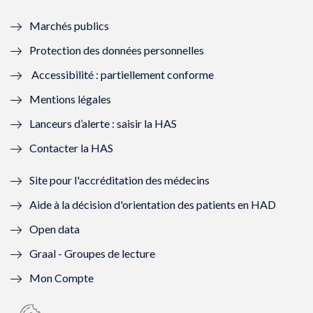
e
f
e
f
Marchés publics
n
e
n
e
Protection des données personnelles
ê
n
ê
n
Accessibilité : partiellement conforme
t
ê
t
ê
Mentions légales
r
t
r
t
Lanceurs d’alerte : saisir la HAS
e
r
e
r
Contacter la HAS
)
e
)
e
Site pour l'accréditation des médecins
)
)
Aide à la décision d'orientation des patients en HAD
Open data
Graal - Groupes de lecture
Mon Compte