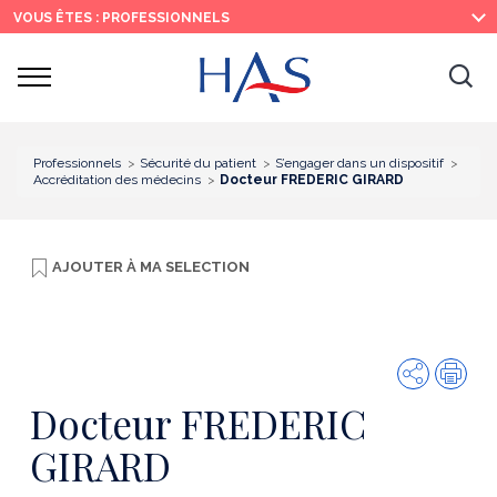
Recherche
Menu
Contenu
VOUS ÊTES : PROFESSIONNELS
principal
principal
Ouvrir
Ouv
le
menu
la
re
Professionnels
Sécurité du patient
S’engager dans un dispositif
Accréditation des médecins
Docteur FREDERIC GIRARD
AJOUTER À
MA SELECTION
Partager
Imp
Docteur FREDERIC
GIRARD