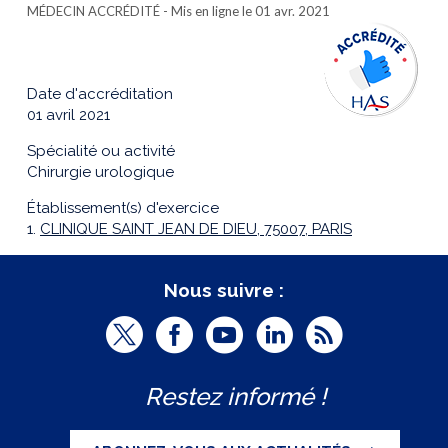
MÉDECIN ACCRÉDITÉ
- Mis en ligne le 01 avr. 2021
Date d'accréditation
01 avril 2021
Spécialité ou activité
Chirurgie urologique
Établissement(s) d'exercice
1.
CLINIQUE SAINT JEAN DE DIEU, 75007, PARIS
Nous suivre :
T
F
Y
L
R
w
a
o
i
S
Restez informé !
i
c
u
n
S
t
e
t
k