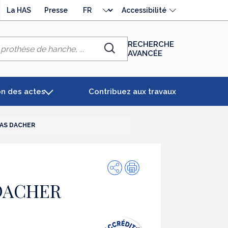
Choisir
La HAS
Presse
Accessibilité
la
langue
RECHERCHE
AVANCÉE
Chercher
on des actes
Contribuez aux travaux
LAS DACHER
Partager
Impression
 DACHER