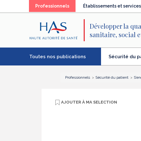
Recherche
Menu
Contenu
(élément
Professionnels
Établissements et services
principal
principal
séléctionné)
Développer la qua
sanitaire, social 
Toutes nos publications
Sécurité du p
(élément
séléctionné)
Professionnels
Sécurité du patient
S’en
AJOUTER À
MA SELECTION