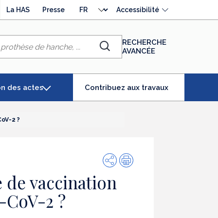
Choisir
La HAS
Presse
Accessibilité
la
langue
RECHERCHE
AVANCÉE
Chercher
(élément
on des actes
Contribuez aux travaux
séléctionné)
CoV-2 ?
Partager
Impression
e de vaccination
S-CoV-2 ?