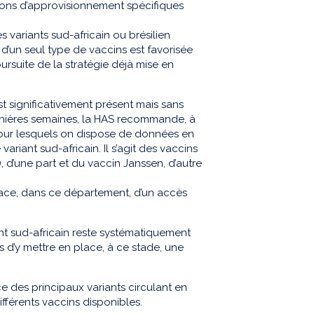
tions d’approvisionnement spécifiques
 variants sud-africain ou brésilien
 d’un seul type de vaccins est favorisée
rsuite de la stratégie déjà mise en
st significativement présent mais sans
nières semaines, la HAS recommande, à
 pour lesquels on dispose de données en
variant sud-africain. Il s’agit des vaccins
d’une part et du vaccin Janssen, d’autre
ace, dans ce département, d’un accès
iant sud-africain reste systématiquement
s d’y mettre en place, à ce stade, une
 des principaux variants circulant en
ifférents vaccins disponibles.