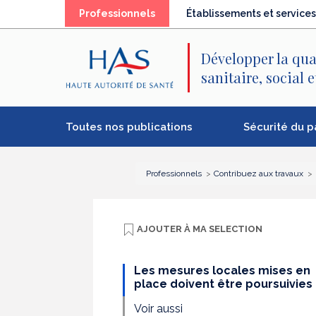
Recherche
Menu
Contenu
(élément
Professionnels
Établissements et services
principal
principal
séléctionné)
Développer la qua
sanitaire, social 
Toutes nos publications
Sécurité du p
Professionnels
Contribuez aux travaux
AJOUTER À
MA SELECTION
Les mesures locales mises en
place doivent être poursuivies
Voir aussi