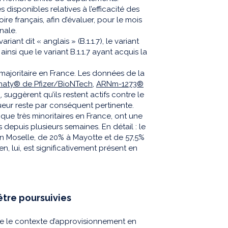
disponibles relatives à l’efficacité des
toire français, afin d’évaluer, pour le mois
nale.
ariant dit « anglais » (B.1.1.7), le variant
), ainsi que le variant B.1.1.7 ayant acquis la
t majoritaire en France. Les données de la
naty® de Pfizer/BioNTech
,
ARNm-1273®
n
, suggèrent qu’ils restent actifs contre le
gueur reste par conséquent pertinente.
 que très minoritaires en France, ont une
 depuis plusieurs semaines. En détail : le
en Moselle, de 20% à Mayotte et de 57,5%
n, lui, est significativement présent en
être poursuivies
que le contexte d’approvisionnement en