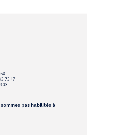
 52
3 73 17
3 13
e sommes pas habilités à