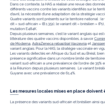
Dans ce contexte, la HAS a réalisé une revue des données 
différents vaccins contre les variants identifiés sur le terri
d’avril, la nécessité d’une adaptation de la stratégie vacci
Quatre variants sont présents sur le territoire national : le v
dit « sud-africain » (B.1.351), le variant dit « brésilien » (P1
mutation E484K.
Depuis plusieurs semaines, c’est le variant anglais qui es
littérature des quatre vaccins disponibles, à savoir
Comir
de Moderna
,
AstraZeneca rebaptisé Vaxzevria
et
Jansse
variant anglais. Pour la HAS, la stratégie vaccinale en vi
Les variants détectés en Afrique du Sud et au Brésil, bien
présence significative dans un nombre limité de territoires
variant sud-africain a une prévalence de l’ordre de 35% 
à la Réunion depuis plusieurs semaines. Le variant brésilie
Guyane avec une prévalence de 61,4%.
Les mesures locales mises en place doivent 
La présence des variants sud-africain et brésilien ainsi 