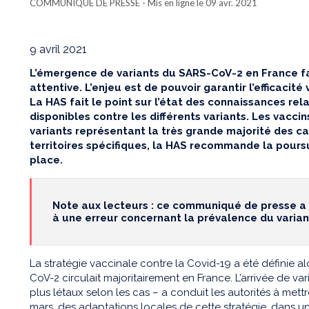
COMMUNIQUÉ DE PRESSE
- Mis en ligne le 09 avr. 2021
9 avril 2021
L’émergence de variants du SARS-CoV-2 en France fai
attentive. L’enjeu est de pouvoir garantir l’efficacité
La HAS fait le point sur l’état des connaissances relat
disponibles contre les différents variants. Les vaccin
variants représentant la très grande majorité des ca
territoires spécifiques, la HAS recommande la pours
place.
Note aux lecteurs : ce communiqué de presse a ét
à une erreur concernant la prévalence du varian
La stratégie vaccinale contre la Covid-19 a été définie a
CoV-2 circulait majoritairement en France. L’arrivée de va
plus létaux selon les cas – a conduit les autorités à met
mars, des adaptations locales de cette stratégie, dans 