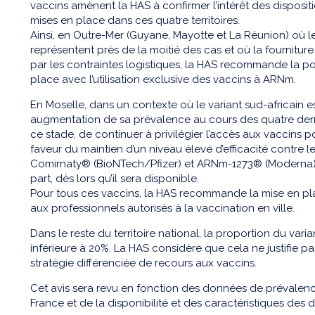
vaccins amènent la HAS à confirmer l’intérêt des disposi
mises en place dans ces quatre territoires.
Ainsi, en Outre-Mer (Guyane, Mayotte et La Réunion) où les
représentent près de la moitié des cas et où la fourniture
par les contraintes logistiques, la HAS recommande la pou
place avec l’utilisation exclusive des vaccins à ARNm.
En Moselle, dans un contexte où le variant sud-africain e
augmentation de sa prévalence au cours des quatre der
ce stade, de continuer à privilégier l’accès aux vaccins
faveur du maintien d’un niveau élevé d’efficacité contre le 
Comirnaty® (BioNTech/Pfizer) et ARNm-1273® (Moderna), 
part, dès lors qu’il sera disponible.
Pour tous ces vaccins, la HAS recommande la mise en pl
aux professionnels autorisés à la vaccination en ville.
Dans le reste du territoire national, la proportion du var
inférieure à 20%. La HAS considère que cela ne justifie pa
stratégie différenciée de recours aux vaccins.
Cet avis sera revu en fonction des données de prévalence
France et de la disponibilité et des caractéristiques des d