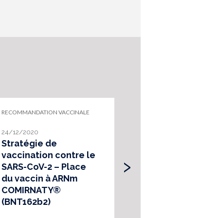
RECOMMANDATION VACCINALE
RECOMMANDATION V
24/12/2020
08/01/2021
Stratégie de
Stratégie de
›
vaccination contre le
vaccination c
SARS-CoV-2 – Place
Covid-19 – Pl
du vaccin à ARNm
Vaccin Moder
COMIRNATY®
Covid-19 mRN
(BNT162b2)
(nucleoside m