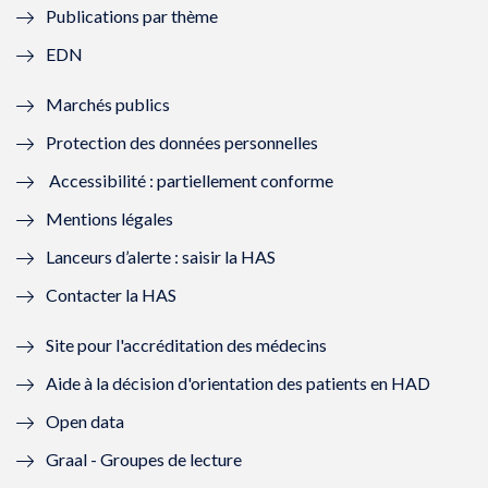
Publications par thème
f
e
f
e
EDN
e
f
e
f
Marchés publics
n
e
n
e
Protection des données personnelles
ê
n
ê
n
Accessibilité : partiellement conforme
t
ê
t
ê
Mentions légales
r
t
r
t
Lanceurs d’alerte : saisir la HAS
e
r
e
r
Contacter la HAS
)
e
)
e
Site pour l'accréditation des médecins
)
)
Aide à la décision d'orientation des patients en HAD
Open data
Graal - Groupes de lecture