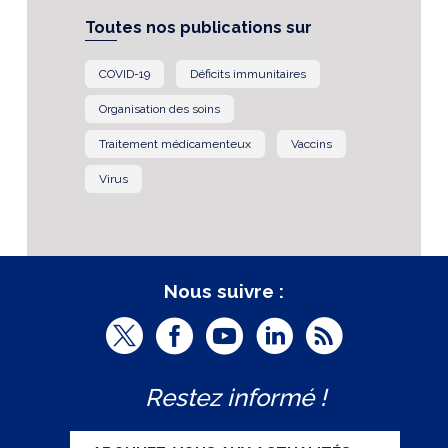
Toutes nos publications sur
COVID-19
Déficits immunitaires
Organisation des soins
Traitement médicamenteux
Vaccins
Virus
Nous suivre :
T
F
Y
L
R
w
a
o
i
S
Restez informé !
i
c
u
n
S
t
e
t
k