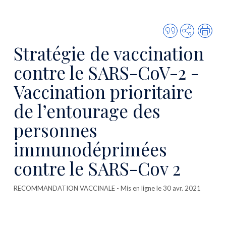
Citer
Partager
Imp
cette
Stratégie de vaccination
publicatio
contre le SARS-CoV-2 -
Vaccination prioritaire
de l’entourage des
personnes
immunodéprimées
contre le SARS-Cov 2
RECOMMANDATION VACCINALE
- Mis en ligne le 30 avr. 2021