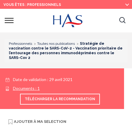
Recherche
Menu
Contenu
VOUS ÊTES : PROFESSIONNELS
principal
principal
Ouvrir
Ouv
le
menu
la
re
Professionnels
Toutes nos publications
Stratégie de
vaccination contre le SARS-CoV-2 - Vaccination prioritaire de
l’entourage des personnes immunodéprimées contre le
SARS-Cov 2
Date de validation :
29 avril 2021
Documents :
1
TÉLÉCHARGER LA RECOMMANDATION
AJOUTER À
MA SELECTION