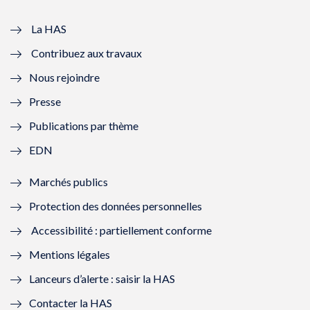
v
u
v
u
e
v
e
v
La HAS
Contribuez aux travaux
l
e
l
e
Nous rejoindre
l
l
l
l
Presse
e
l
e
l
Publications par thème
f
e
f
e
EDN
e
f
e
f
Marchés publics
n
e
n
e
Protection des données personnelles
ê
n
ê
n
Accessibilité : partiellement conforme
t
ê
t
ê
Mentions légales
r
t
r
t
Lanceurs d’alerte : saisir la HAS
e
r
e
r
Contacter la HAS