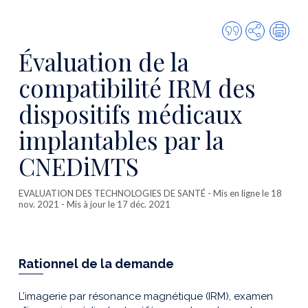
Citer
Partager
Imp
cette
Évaluation de la
publicatio
compatibilité IRM des
dispositifs médicaux
implantables par la
CNEDiMTS
EVALUATION DES TECHNOLOGIES DE SANTÉ
- Mis en ligne le 18
nov. 2021 - Mis à jour le 17 déc. 2021
Rationnel de la demande
L’imagerie par résonance magnétique (IRM), examen