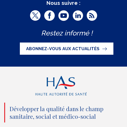
Nous suivre :
T
F
Y
L
R
w
a
o
i
S
Restez informé !
i
c
u
n
S
t
e
t
k
ABONNEZ-VOUS AUX ACTUALITÉS
t
b
u
e
e
o
b
d
r
o
e
I
(
k
(
n
n
(
n
(
o
n
o
n
Développer la qualité dans le champ
sanitaire, social et médico-social
u
o
u
o