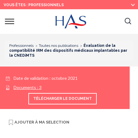
Recherche
Menu
Contenu
VOUS ÊTES : PROFESSIONNELS
principal
principal
Ouvrir
Ouv
le
menu
la
re
Professionnels
Toutes nos publications
Évaluation de la
compatibilité IRM des dispositifs médicaux implantables par
la CNEDiMTS
Date de validation :
octobre 2021
Documents :
3
TÉLÉCHARGER LE DOCUMENT
AJOUTER À
MA SELECTION