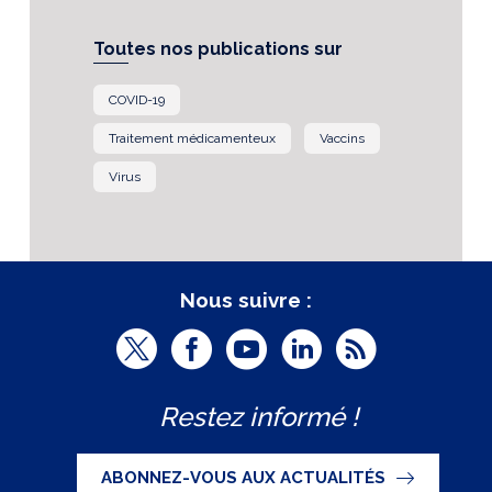
Toutes nos publications sur
COVID-19
Traitement médicamenteux
Vaccins
Virus
Nous suivre :
T
F
Y
L
R
w
a
o
i
S
Restez informé !
i
c
u
n
S
t
e
t
k
ABONNEZ-VOUS AUX ACTUALITÉS