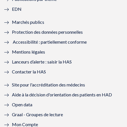
f
e
f
e
EDN
e
f
e
f
Marchés publics
n
e
n
e
Protection des données personnelles
ê
n
ê
n
Accessibilité : partiellement conforme
t
ê
t
ê
Mentions légales
r
t
r
t
Lanceurs d’alerte : saisir la HAS
e
r
e
r
Contacter la HAS
)
e
)
e
Site pour l'accréditation des médecins
)
)
Aide à la décision d'orientation des patients en HAD
Open data
Graal - Groupes de lecture
Mon Compte