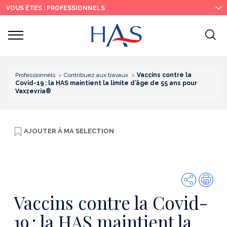
Recherche
Menu
Contenu
VOUS ÊTES : PROFESSIONNELS
principal
principal
Ouvrir
Ouv
le
menu
la
re
Professionnels
Contribuez aux travaux
Vaccins contre la
Covid-19 : la HAS maintient la limite d’âge de 55 ans pour
Vaxzevria®
AJOUTER À
MA SELECTION
Partager
Imp
Vaccins contre la Covid-
19 : la HAS maintient la