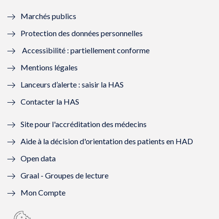
e
f
e
f
Marchés publics
n
e
n
e
Protection des données personnelles
ê
n
ê
n
Accessibilité : partiellement conforme
t
ê
t
ê
Mentions légales
r
t
r
t
Lanceurs d’alerte : saisir la HAS
e
r
e
r
Contacter la HAS
)
e
)
e
Site pour l'accréditation des médecins
)
)
Aide à la décision d'orientation des patients en HAD
Open data
Graal - Groupes de lecture
Mon Compte