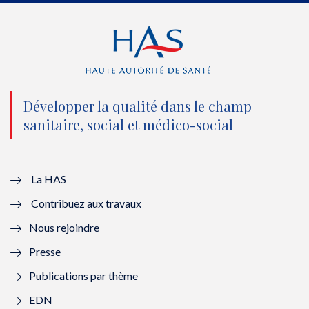
e
o
b
d
r
o
e
I
(
k
(
n
n
(
n
(
o
n
o
n
Développer la qualité dans le champ
sanitaire, social et médico-social
u
o
u
o
v
u
v
u
e
v
e
v
La HAS
Contribuez aux travaux
l
e
l
e
Nous rejoindre
l
l
l
l
Presse
e
l
e
l
Publications par thème
f
e
f
e
EDN