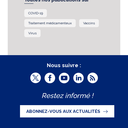
COVID-19
Traitement médicamenteux
Vaccins
Virus
Nous suivre :
T
F
Y
L
R
w
a
o
i
S
Restez informé !
i
c
u
n
S
t
e
t
k
ABONNEZ-VOUS AUX ACTUALITÉS
t
b
u
e