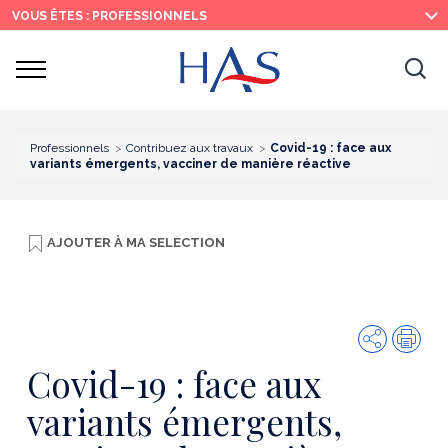
Recherche
Menu
Contenu
VOUS ÊTES : PROFESSIONNELS
principal
principal
Ouvrir
Ouv
le
menu
la
re
Professionnels
Contribuez aux travaux
Covid-19 : face aux
variants émergents, vacciner de manière réactive
AJOUTER À
MA SELECTION
Partager
Imp
Covid-19 : face aux
variants émergents,