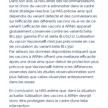
Dans son avis, la HAS émet des recommandations
sur le choix du vaccin à administrer dans le cadre
d’une stratégie réactive. La HAS précise ainsi qu’il
dépendra du variant détecté et des connaissances
sur l’efficacité des différents vaccins vis-à-vis de ce
variant. L’efficacité des vaccins à ARNm apparaît
globalement conservée contre les variants beta
(B.1.351), gamma (P.1) et delta (B.1.617.2). L’utilisation
du vaccin Vaxzevria® n’est pas préconisée en cas
de circulation du variant beta (B.1.351).
Par ailleurs, les données disponibles indiquent que
les vaccins à ARNm offrent une meilleure efficacité
après une dose ainsi qu’un début de protection plus
précoce que Vaxzevria® même si les différences
observées dans les études observationnelles sont
plus faibles que celles observées antérieurement
dans les essais.
En conclusion, la HAS estime que, dans la situation
actuelle, l’utilisation des vaccins à ARNm devrait
donc être privilégiée dans le cadre d’une telle
intervention.