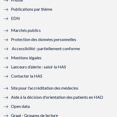
e
l
e
l
Publications par thème
f
e
f
e
EDN
e
f
e
f
Marchés publics
n
e
n
e
Protection des données personnelles
ê
n
ê
n
Accessibilité : partiellement conforme
t
ê
t
ê
Mentions légales
r
t
r
t
Lanceurs d’alerte : saisir la HAS
e
r
e
r
Contacter la HAS
)
e
)
e
Site pour l'accréditation des médecins
)
)
Aide à la décision d'orientation des patients en HAD
Open data
Graal - Groupes de lecture