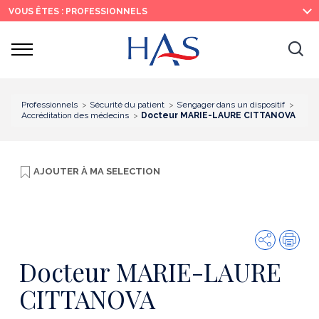
Recherche
Menu
Contenu
VOUS ÊTES : PROFESSIONNELS
principal
principal
Ouvrir
Ouv
le
menu
la
re
Professionnels
Sécurité du patient
S’engager dans un dispositif
Accréditation des médecins
Docteur MARIE-LAURE CITTANOVA
AJOUTER À
MA SELECTION
Partager
Imp
Docteur MARIE-LAURE
CITTANOVA