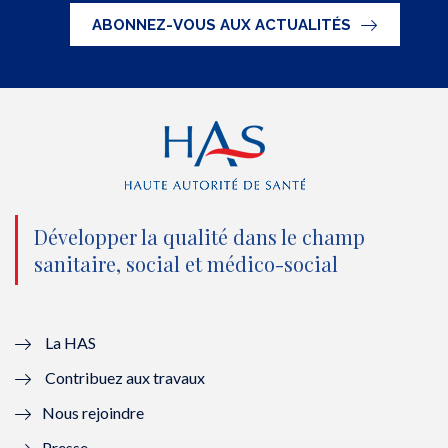
t
e
t
k
ABONNEZ-VOUS AUX ACTUALITÉS
t
b
u
e
e
o
b
d
r
o
e
I
(
k
(
n
n
(
n
(
o
n
o
n
Développer la qualité dans le champ
sanitaire, social et médico-social
u
o
u
o
v
u
v
u
e
v
e
v
La HAS
Contribuez aux travaux
l
e
l
e
Nous rejoindre
l
l
l
l
Presse