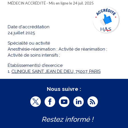
MÉDECIN ACCRÉDITÉ
- Mis en ligne le 24 juil. 2025
Date d'accréditation
24 juillet 2025
Spécialité ou activité
Anesthésie-réanimation ; Activité de réanimation ;
Activité de soins intensifs ;
Établissement(s) d'exercice
1.
CLINIQUE SAINT JEAN DE DIEU, 75007, PARIS
Nous suivre :
T
F
Y
L
R
w
a
o
i
S
Restez informé !
i
c
u
n
S