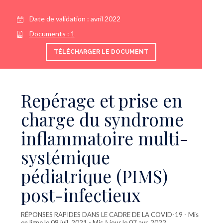
Date de validation :
avril 2022
Documents :
1
TÉLÉCHARGER LE DOCUMENT
Repérage et prise en
charge du syndrome
inflammatoire multi-
systémique
pédiatrique (PIMS)
post-infectieux
RÉPONSES RAPIDES DANS LE CADRE DE LA COVID-19
- Mis
en ligne le 08 juil. 2021 - Mis à jour le 07 avr. 2022