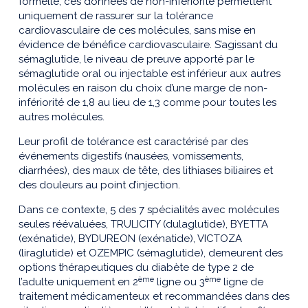
formelle, ces données de non-infériorité permettent
uniquement de rassurer sur la tolérance
cardiovasculaire de ces molécules, sans mise en
évidence de bénéfice cardiovasculaire. S’agissant du
sémaglutide, le niveau de preuve apporté par le
sémaglutide oral ou injectable est inférieur aux autres
molécules en raison du choix d’une marge de non-
infériorité de 1,8 au lieu de 1,3 comme pour toutes les
autres molécules.
Leur profil de tolérance est caractérisé par des
événements digestifs (nausées, vomissements,
diarrhées), des maux de tête, des lithiases biliaires et
des douleurs au point d’injection.
Dans ce contexte, 5 des 7 spécialités avec molécules
seules réévaluées, TRULICITY (dulaglutide), BYETTA
(exénatide), BYDUREON (exénatide), VICTOZA
(liraglutide) et OZEMPIC (sémaglutide), demeurent des
options thérapeutiques du diabète de type 2 de
ème
ème
l’adulte uniquement en 2
ligne ou 3
ligne de
traitement médicamenteux et recommandées dans des