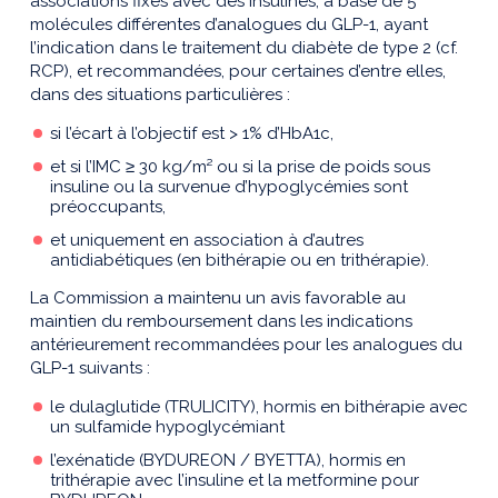
associations fixes avec des insulines, à base de 5
molécules différentes d’analogues du GLP-1, ayant
l’indication dans le traitement du diabète de type 2 (cf.
RCP), et recommandées, pour certaines d’entre elles,
dans des situations particulières :
si l’écart à l’objectif est > 1% d’HbA1c,
et si l’IMC ≥ 30 kg/m² ou si la prise de poids sous
insuline ou la survenue d’hypoglycémies sont
préoccupants,
et uniquement en association à d’autres
antidiabétiques (en bithérapie ou en trithérapie).
La Commission a maintenu un avis favorable au
maintien du remboursement dans les indications
antérieurement recommandées pour les analogues du
GLP-1 suivants :
le dulaglutide (TRULICITY), hormis en bithérapie avec
un sulfamide hypoglycémiant
l’exénatide (BYDUREON / BYETTA), hormis en
trithérapie avec l’insuline et la metformine pour