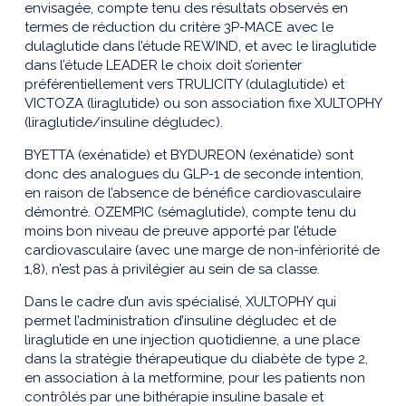
envisagée, compte tenu des résultats observés en
termes de réduction du critère 3P-MACE avec le
dulaglutide dans l’étude REWIND, et avec le liraglutide
dans l’étude LEADER le choix doit s’orienter
préférentiellement vers TRULICITY (dulaglutide) et
VICTOZA (liraglutide) ou son association fixe XULTOPHY
(liraglutide/insuline dégludec).
BYETTA (exénatide) et BYDUREON (exénatide) sont
donc des analogues du GLP-1 de seconde intention,
en raison de l’absence de bénéfice cardiovasculaire
démontré. OZEMPIC (sémaglutide), compte tenu du
moins bon niveau de preuve apporté par l’étude
cardiovasculaire (avec une marge de non-infériorité de
1,8), n’est pas à privilégier au sein de sa classe.
Dans le cadre d’un avis spécialisé, XULTOPHY qui
permet l’administration d’insuline dégludec et de
liraglutide en une injection quotidienne, a une place
dans la stratégie thérapeutique du diabète de type 2,
en association à la metformine, pour les patients non
contrôlés par une bithérapie insuline basale et