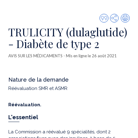
Citer
Partager
Imp
cette
TRULICITY (dulaglutide)
publicatio
- Diabète de type 2
AVIS SUR LES MÉDICAMENTS
- Mis en ligne le 26 août 2021
Nature de la demande
Réévaluation SMR et ASMR
Réévaluation.
L'essentiel
La Commission a réévalué 9 spécialités, dont 2