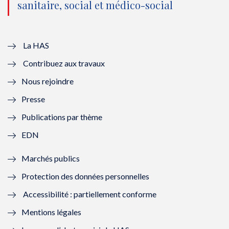
sanitaire, social et médico-social
u
o
u
o
v
u
v
u
e
v
e
v
La HAS
Contribuez aux travaux
l
e
l
e
Nous rejoindre
l
l
l
l
Presse
e
l
e
l
Publications par thème
f
e
f
e
EDN
e
f
e
f
Marchés publics
n
e
n
e
Protection des données personnelles
ê
n
ê
n
Accessibilité : partiellement conforme
t
ê
t
ê
Mentions légales
r
t
r
t