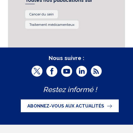
Toutes nos publications sur
Cancer du sein
Traitement médicamenteux
Nous suivre :
T
F
Y
L
R
w
a
o
i
S
Restez informé !
i
c
u
n
S
t
e
t
k
ABONNEZ-VOUS AUX ACTUALITÉS
t
b
u
e
e
o
b
d