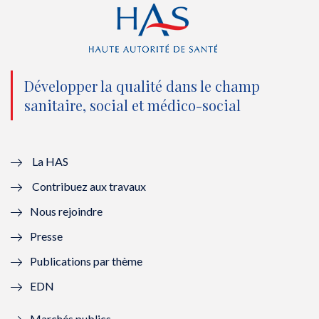
r
o
e
I
(
k
(
n
n
(
n
(
o
n
o
n
Développer la qualité dans le champ
sanitaire, social et médico-social
u
o
u
o
v
u
v
u
e
v
e
v
La HAS
Contribuez aux travaux
l
e
l
e
Nous rejoindre
l
l
l
l
Presse
e
l
e
l
Publications par thème
f
e
f
e
EDN
e
f
e
f
Marchés publics