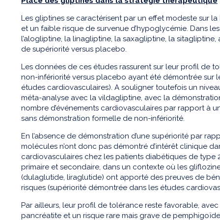
Place des gliptines dans la stratégie thérapeutique
Les gliptines se caractérisent par un effet modeste sur la
et un faible risque de survenue d’hypoglycémie. Dans le
l’alogliptine, la linagliptine, la saxagliptine, la sitaglip
de supériorité versus placebo.
Les données de ces études rassurent sur leur profil de t
non-infériorité versus placebo ayant été démontrée sur 
études cardiovasculaires). A souligner toutefois un niv
méta-analyse avec la vildagliptine, avec la démonstratio
nombre d’événements cardiovasculaires par rapport à un
sans démonstration formelle de non-infériorité.
En l’absence de démonstration d’une supériorité par rap
molécules n’ont donc pas démontré d’intérêt clinique d
cardiovasculaires chez les patients diabétiques de type 
primaire et secondaire, dans un contexte où les gliflozi
(dulaglutide, liraglutide) ont apporté des preuves de bé
risques (supériorité démontrée dans les études cardiovas
Par ailleurs, leur profil de tolérance reste favorable, avec
pancréatite et un risque rare mais grave de pemphigoïde b