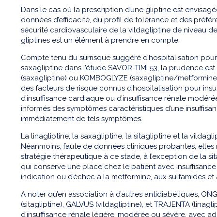
Dans le cas où la prescription d’une gliptine est envisagé
données d’efficacité, du profil de tolérance et des préfé
sécurité cardiovasculaire de la vildagliptine de niveau 
gliptines est un élément à prendre en compte.
Compte tenu du surrisque suggéré d’hospitalisation pour
saxagliptine dans l’étude SAVOR-TIMI 53, la prudence 
(saxagliptine) ou KOMBOGLYZE (saxagliptine/metformine) 
des facteurs de risque connus d’hospitalisation pour insu
d’insuffisance cardiaque ou d’insuffisance rénale modérée
informés des symptômes caractéristiques d’une insuffisan
immédiatement de tels symptômes.
La linagliptine, la saxagliptine, la sitagliptine et la vil
Néanmoins, faute de données cliniques probantes, elles 
stratégie thérapeutique à ce stade, à l’exception de la s
qui conserve une place chez le patient avec insuffisanc
indication ou d’échec à la metformine, aux sulfamides et a
A noter qu’en association à d’autres antidiabétiques, ON
(sitagliptine), GALVUS (vildagliptine), et TRAJENTA (linagl
d’insuffisance rénale légère, modérée ou sévère, avec ad