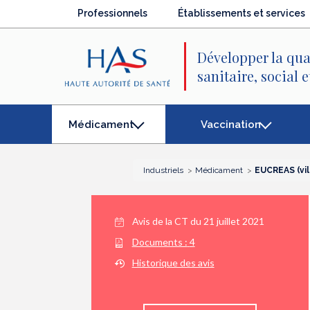
Recherche
Menu
Contenu
Professionnels
Établissements et services
principal
principal
Développer la qua
sanitaire, social 
Vaccination
Médicament
(élément
séléctionné)
Industriels
Médicament
EUCREAS (vi
Avis de la CT du
21 juillet 2021
Documents :
4
Historique des avis