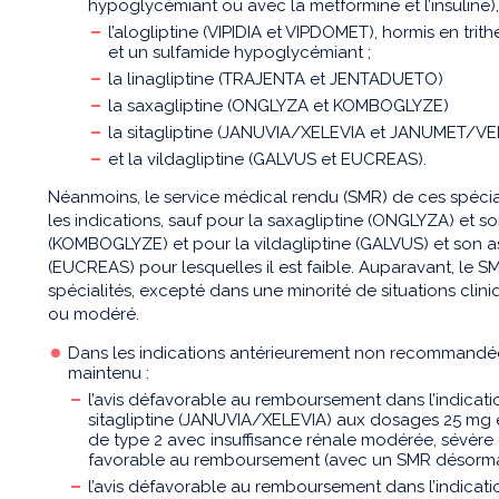
hypoglycémiant ou avec la metformine et l’insuline), 
l’alogliptine (VIPIDIA et VIPDOMET), hormis en tri
et un sulfamide hypoglycémiant ;
la linagliptine (TRAJENTA et JENTADUETO)
la saxagliptine (ONGLYZA et KOMBOGLYZE)
la sitagliptine (JANUVIA/XELEVIA et JANUMET/V
et la vildagliptine (GALVUS et EUCREAS).
Néanmoins, le service médical rendu (SMR) de ces spéci
les indications, sauf pour la saxagliptine (ONGLYZA) et s
(KOMBOGLYZE) et pour la vildagliptine (GALVUS) et son a
(EUCREAS) pour lesquelles il est faible. Auparavant, le S
spécialités, excepté dans une minorité de situations clini
ou modéré.
Dans les indications antérieurement non recommandé
maintenu :
l’avis défavorable au remboursement dans l’indicat
sitagliptine (JANUVIA/XELEVIA) aux dosages 25 mg 
de type 2 avec insuffisance rénale modérée, sévère 
favorable au remboursement (avec un SMR désorma
l’avis défavorable au remboursement dans l’indicatio