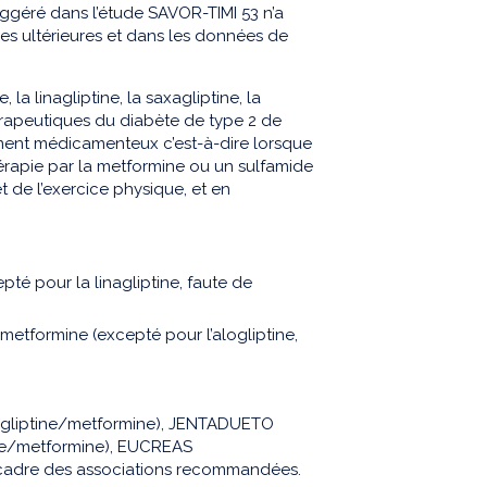
uggéré dans l’étude SAVOR-TIMI 53 n’a
es ultérieures et dans les données de
 la linagliptine, la saxagliptine, la
hérapeutiques du diabète de type 2 de
ment médicamenteux c’est-à-dire lorsque
érapie par la metformine ou un sulfamide
de l’exercice physique, et en
té pour la linagliptine, faute de
metformine (excepté pour l’alogliptine,
logliptine/metformine), JENTADUETO
ine/metformine), EUCREAS
le cadre des associations recommandées.