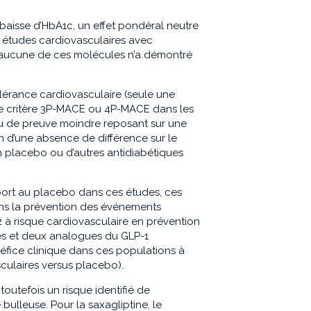
 baisse d’HbA1c, un effet pondéral neutre
s études cardiovasculaires avec
tine, aucune de ces molécules n’a démontré
olérance cardiovasculaire (seule une
le critère 3P-MACE ou 4P-MACE dans les
eau de preuve moindre reposant sur une
n d’une absence de différence sur le
 placebo ou d’autres antidiabétiques
port au placebo dans ces études, ces
ans la prévention des événements
2 à risque cardiovasculaire en prévention
nes et deux analogues du GLP-1
néfice clinique dans ces populations à
culaires versus placebo).
 toutefois un risque identifié de
ulleuse. Pour la saxagliptine, le