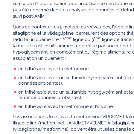
surrisque d’hospitalisation pour insuffisance cardiaque s
pas été confirmé dans les analyses de données et d’étud
suivi post-AMM.
Dans ce contexte, les 5 molécules réévaluées, l’alogliptine,
sitagliptine et la vildagliptine, demeurent des options t
ème
ème
l’adulte uniquement en 2
ligne ou 3
ligne de traite
la maladie est insuffisamment contrôlée par une monoth
hypoglycémiant, en complément du régime alimentaire et 
association uniquement :
en bithérapie avec la metformine,
en bithérapie avec un sulfamide hypoglycémiant (excep
données probantes),
en trithérapie avec un sulfamide hypoglycémiant et la 
faute de données probantes),
en trithérapie avec la metformine et l’insuline.
Les associations fixes avec la metformine, VIPDOMET (a
(linagliptine/metfomine), JANUMET/VELMETIA (sitaglipt
(vildagliptine/metformine), doivent être utilisées dans 