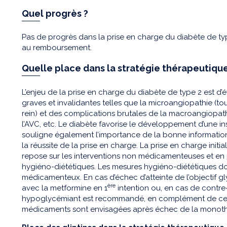
Quel progrès ?
Pas de progrès dans la prise en charge du diabète de t
au remboursement.
Quelle place dans la stratégie thérapeutique
L’enjeu de la prise en charge du diabète de type 2 est d
graves et invalidantes telles que la microangiopathie (touc
rein) et des complications brutales de la macroangiopath
l’AVC, etc. Le diabète favorise le développement d’une i
souligne également l’importance de la bonne information
la réussite de la prise en charge. La prise en charge initi
repose sur les interventions non médicamenteuses et en 
hygiéno-diététiques. Les mesures hygiéno-diététiques do
médicamenteux. En cas d’échec d’atteinte de l’objectif 
ère
avec la metformine en 1
intention ou, en cas de contre
hypoglycémiant est recommandé, en complément de ces 
médicaments sont envisagées après échec de la monoth