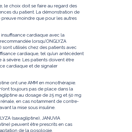
e, le choix doit se faire au regard des
rences du patient. La démonstration de
de preuve moindre que pour les autres
 insuffisance cardiaque avec la
est recommandée lorsqu’ONGLYZA
sont utilisés chez des patients avec
ffisance cardiaque, tel qu’un antécédent
 à sévère. Les patients doivent être
ce cardiaque et de signaler
dagliptine ont une AMM en monothérapie.
n’ont toujours pas de place dans la
itagliptine au dosage de 25 mg et 50 mg
e rénale, en cas notamment de contre-
vant la mise sous insuline.
GLYZA (saxagliptine), JANUVIA
iptine) peuvent être prescrits en cas
aptation de la posologie.