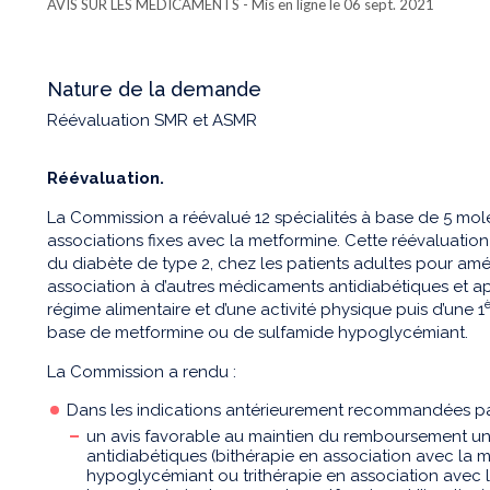
AVIS SUR LES MÉDICAMENTS
- Mis en ligne le 06 sept. 2021
Nature de la demande
Réévaluation SMR et ASMR
Réévaluation.
La Commission a réévalué 12 spécialités à base de 5 molé
associations fixes avec la metformine. Cette réévaluation
du diabète de type 2, chez les patients adultes pour amé
association à d’autres médicaments antidiabétiques et a
régime alimentaire et d’une activité physique puis d’une 1
base de metformine ou de sulfamide hypoglycémiant.
La Commission a rendu :
Dans les indications antérieurement recommandées p
un avis favorable au maintien du remboursement un
antidiabétiques (bithérapie en association avec la 
hypoglycémiant ou trithérapie en association avec 