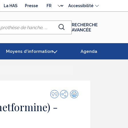
Choisir
La HAS
Presse
Accessibilité
la
langue
RECHERCHE
AVANCÉE
Chercher
Moyens d'information
Agenda
Citer
Partager
Impression
cette
etformine) -
publication