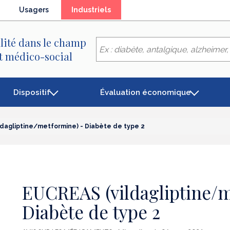
(élément
Usagers
Industriels
séléctionné)
lité dans le champ
et médico-social
Dispositif
Évaluation économique
ldagliptine/metformine) - Diabète de type 2
EUCREAS (vildagliptine/m
Diabète de type 2