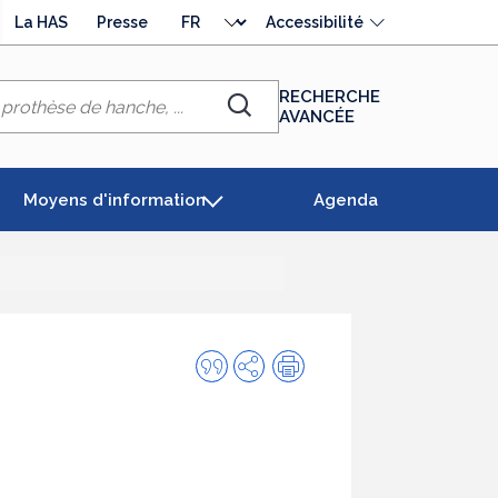
Choisir
La HAS
Presse
Accessibilité
la
langue
RECHERCHE
AVANCÉE
Chercher
Moyens d'information
Agenda
Citer
Partager
Impression
cette
publication