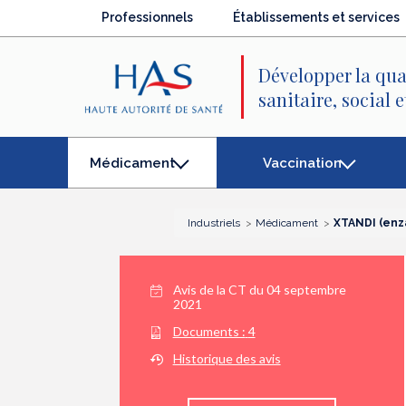
Recherche
Menu
Contenu
Professionnels
Établissements et services
principal
principal
Développer la qua
sanitaire, social 
Vaccination
Médicament
(élément
séléctionné)
Industriels
Médicament
XTANDI (enz
Avis de la CT du
04 septembre
2021
Documents :
4
Historique des avis