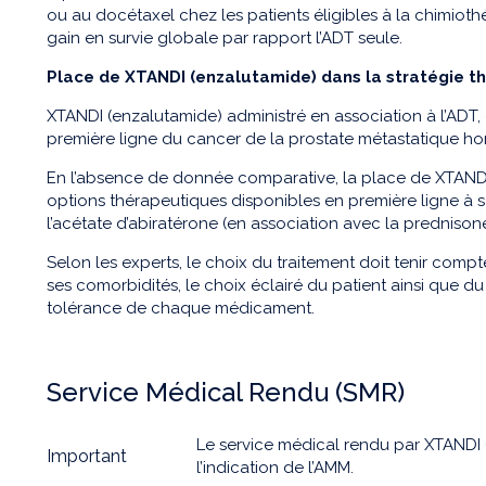
ou au docétaxel chez les patients éligibles à la chimiot
gain en survie globale par rapport l’ADT seule.
Place de XTANDI (enzalutamide) dans la stratégie t
XTANDI (enzalutamide) administré en association à l’ADT,
première ligne du cancer de la prostate métastatique h
En l’absence de donnée comparative, la place de XTANDI
options thérapeutiques disponibles en première ligne à s
l’acétate d’abiratérone (en association avec la prednison
Selon les experts, le choix du traitement doit tenir comp
ses comorbidités, le choix éclairé du patient ainsi que d
tolérance de chaque médicament.
Service Médical Rendu (SMR)
Le service médical rendu par XTANDI 
Important
l’indication de l’AMM.