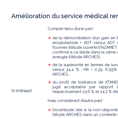
Amélioration du service médical r
Compte-tenu d’une part :
de la démonstration d’un gain en t
enzalutamide + ADT versus ADT 
fournies (l’étude ouverte ENZAMET, H
confirmé à ce stade dans la 2ème 
aveugle (l’étude ARCHES),
de la supériorité en termes de sur
versus 34,4 % ; HR = 0,39, IC95% 
ARCHES,
du profil de tolérance de XTANDI
jugé acceptable par rapport 
IV (mineur)
respectivement 23,6 % et 24,7 % d’
mais considérant d’autre part :
l’incertitude liée à la non-disponib
l’étude ARCHES dans un contexte o