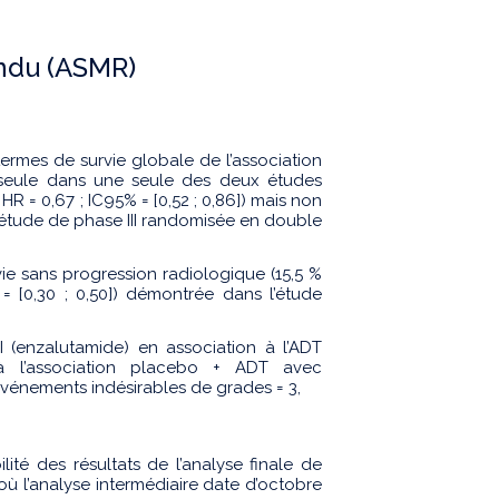
endu (ASMR)
ermes de survie globale de l’association
seule dans une seule des deux études
R = 0,67 ; IC95% = [0,52 ; 0,86]) mais non
étude de phase III randomisée en double
vie sans progression radiologique (15,5 %
= [0,30 ; 0,50]) démontrée dans l’étude
 (enzalutamide) en association à l’ADT
à l’association placebo + ADT avec
événements indésirables de grades = 3,
ilité des résultats de l’analyse finale de
ù l’analyse intermédiaire date d’octobre