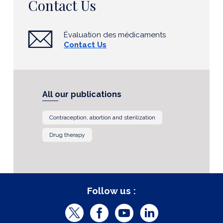
Contact Us
Évaluation des médicaments
Contact Us
All our publications
Contraception, abortion and sterilization
Drug therapy
Follow us :
T
F
Y
L