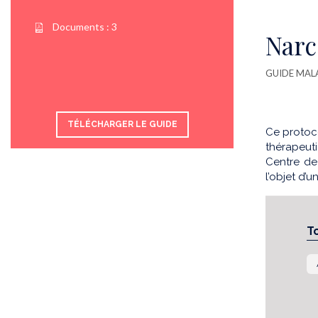
Documents :
3
Narc
GUIDE MAL
TÉLÉCHARGER LE GUIDE
Ce protoco
thérapeuti
Centre de
l’objet d’
T