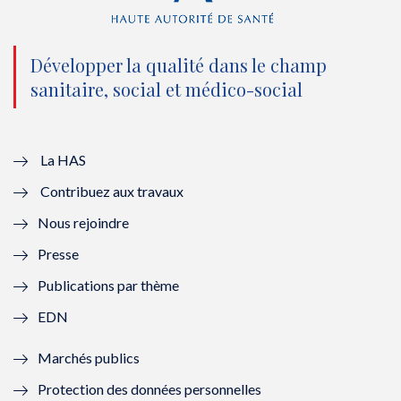
(
k
(
n
n
(
n
(
o
n
o
n
Développer la qualité dans le champ
sanitaire, social et médico-social
u
o
u
o
v
u
v
u
e
v
e
v
La HAS
Contribuez aux travaux
l
e
l
e
Nous rejoindre
l
l
l
l
Presse
e
l
e
l
Publications par thème
f
e
f
e
EDN
e
f
e
f
Marchés publics
n
e
n
e
Protection des données personnelles
ê
n
ê
n