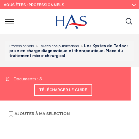
Recherche
Menu
Contenu
VOUS ÊTES : PROFESSIONNELS
principal
principal
Ouvrir
Ouv
le
menu
la
re
Professionnels
Toutes nos publications
Les Kystes de Tarlov :
prise en charge diagnostique et thérapeutique. Place du
traitement micro-chirurgical
Documents :
3
TÉLÉCHARGER LE GUIDE
AJOUTER À
MA SELECTION