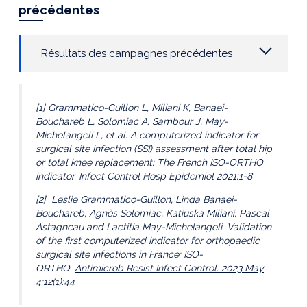
précédentes
Résultats des campagnes précédentes
[1]
Grammatico-Guillon L, Miliani K, Banaei-
Bouchareb L, Solomiac A, Sambour J, May-
Michelangeli L, et al. A computerized indicator for
surgical site infection (SSI) assessment after total hip
or total knee replacement: The French ISO-ORTHO
indicator. Infect Control Hosp Epidemiol 2021:1-8
[2]
Leslie Grammatico-Guillon, Linda Banaei-
Bouchareb, Agnès Solomiac, Katiuska Miliani, Pascal
Astagneau and Laetitia May-Michelangeli. Validation
of the first computerized indicator for orthopaedic
surgical site infections in France: ISO-
ORTHO.
Antimicrob Resist Infect Control. 2023 May
4;12(1):44