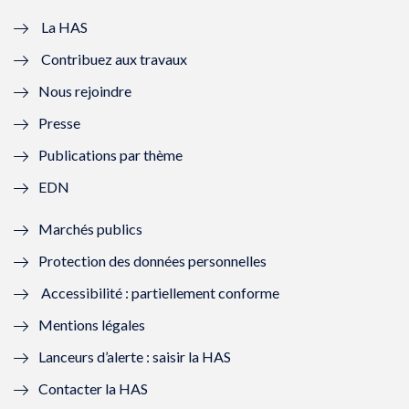
v
u
v
u
e
v
e
v
La HAS
Contribuez aux travaux
l
e
l
e
Nous rejoindre
l
l
l
l
Presse
e
l
e
l
Publications par thème
f
e
f
e
EDN
e
f
e
f
Marchés publics
n
e
n
e
Protection des données personnelles
ê
n
ê
n
Accessibilité : partiellement conforme
t
ê
t
ê
Mentions légales
r
t
r
t
Lanceurs d’alerte : saisir la HAS
e
r
e
r
Contacter la HAS
)
e
)
e