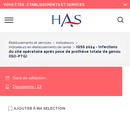
Recherche
Menu
Contenu
VOUS ÊTES : ÉTABLISSEMENTS ET SERVICES
principal
principal
Ouvrir
Ouv
le
menu
la
re
Établissements et services
Indicateurs
Indicateurs en établissements de santé
IQSS 2024 - Infections
du site opératoire après pose de prothèse totale de genou
(ISO-PTG)
Date de validation :
Documents :
13
AJOUTER À
MA SELECTION