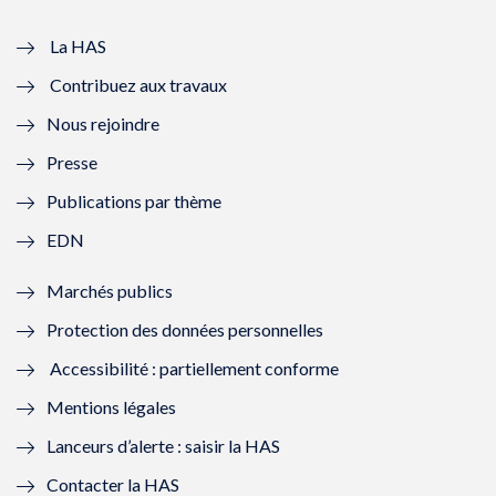
v
u
v
u
e
v
e
v
La HAS
Contribuez aux travaux
l
e
l
e
Nous rejoindre
l
l
l
l
Presse
e
l
e
l
Publications par thème
f
e
f
e
EDN
e
f
e
f
Marchés publics
n
e
n
e
Protection des données personnelles
ê
n
ê
n
Accessibilité : partiellement conforme
t
ê
t
ê
Mentions légales
r
t
r
t
Lanceurs d’alerte : saisir la HAS
e
r
e
r
Contacter la HAS