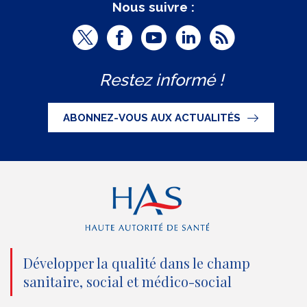
Nous suivre :
T
F
Y
L
R
w
a
o
i
S
Restez informé !
i
c
u
n
S
t
e
t
k
ABONNEZ-VOUS AUX ACTUALITÉS
t
b
u
e
e
o
b
d
r
o
e
I
(
k
(
n
n
(
n
(
o
n
o
n
Développer la qualité dans le champ
sanitaire, social et médico-social
u
o
u
o