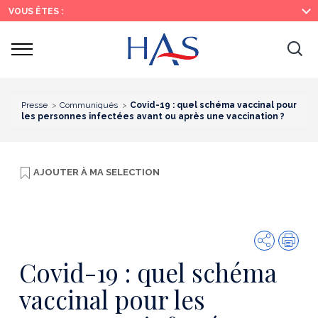
Recherche
Menu
Contenu
VOUS ÊTES :
principal
principal
Ouvrir
Ouv
le
menu
la
re
Presse
Communiqués
Covid-19 : quel schéma vaccinal pour
les personnes infectées avant ou après une vaccination ?
AJOUTER À
MA SELECTION
Partager
Imp
Covid-19 : quel schéma
vaccinal pour les