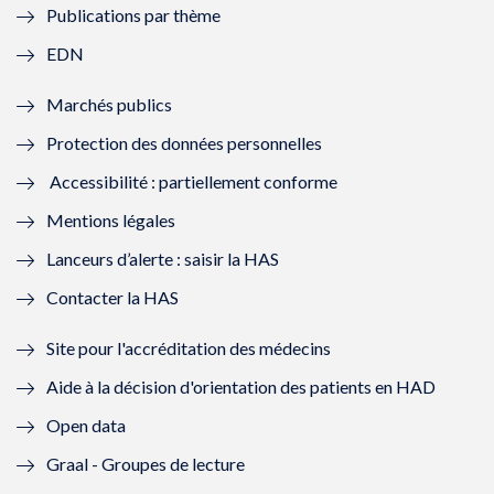
Publications par thème
f
e
f
e
EDN
e
f
e
f
Marchés publics
n
e
n
e
Protection des données personnelles
ê
n
ê
n
Accessibilité : partiellement conforme
t
ê
t
ê
Mentions légales
r
t
r
t
Lanceurs d’alerte : saisir la HAS
e
r
e
r
Contacter la HAS
)
e
)
e
Site pour l'accréditation des médecins
)
)
Aide à la décision d'orientation des patients en HAD
Open data
Graal - Groupes de lecture