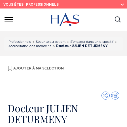
Recherche
Menu
Contenu
VOUS ÊTES : PROFESSIONNELS
principal
principal
Ouvrir
Ouv
le
menu
la
re
Professionnels
Sécurité du patient
S’engager dans un dispositif
Accréditation des médecins
Docteur JULIEN DETURMENY
AJOUTER À
MA SELECTION
Partager
Imp
Docteur JULIEN
DETURMENY