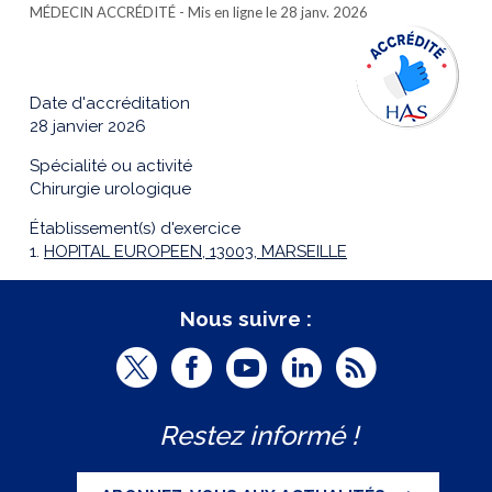
MÉDECIN ACCRÉDITÉ
- Mis en ligne le 28 janv. 2026
Date d'accréditation
28 janvier 2026
Spécialité ou activité
Chirurgie urologique
Établissement(s) d'exercice
1.
HOPITAL EUROPEEN, 13003, MARSEILLE
Nous suivre :
T
F
Y
L
R
w
a
o
i
S
Restez informé !
i
c
u
n
S
t
e
t
k