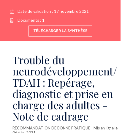
Date de validation :
17 novembre 2021
Documents :
1
TÉLÉCHARGER LA SYNTHÈSE
Trouble du
neurodéveloppement/
TDAH : Repérage,
diagnostic et prise en
charge des adultes -
Note de cadrage
RECOMMANDATION DE BONNE PRATIQUE
- Mis en ligne le
06 déc. 2021