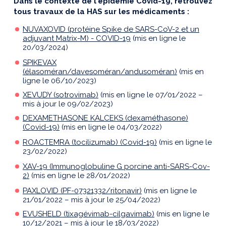
Dans le contexte de l'épidémie Covid-19, retrouvez
tous travaux de la HAS sur les médicaments :
NUVAXOVID (protéine Spike de SARS-CoV-2 et un
adjuvant Matrix-M) - COVID-19
(mis en ligne le
20/03/2024)
SPIKEVAX
(élasoméran/davesoméran/andusoméran)
(mis en
ligne le 06/10/2023)
XEVUDY (sotrovimab)
(mis en ligne le 07/01/2022 –
mis à jour le 09/02/2023)
DEXAMETHASONE KALCEKS (dexaméthasone)
(Covid-19)
(mis en ligne le 04/03/2022)
ROACTEMRA (tocilizumab) (Covid-19)
(mis en ligne le
23/02/2022)
XAV-19 (Immunoglobuline G porcine anti-SARS-Cov-
2)
(mis en ligne le 28/01/2022)
PAXLOVID (PF-07321332/ritonavir)
(mis en ligne le
21/01/2022 – mis à jour le 25/04/2022)
EVUSHELD (tixagévimab-cilgavimab)
(mis en ligne le
10/12/2021 – mis à jour le 18/03/2022)