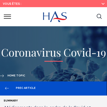
Search
Main
Main
VOUS ÊTES :
Menu
Content
Ouvrir
Ouv
le
menu
la
re
Coronavirus Covid-19
HOME TOPIC
PREC ARTICLE
SUMMARY