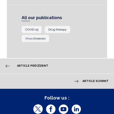
All our publications
COVID-19
Drug therapy
Virus diseases
ARTICLE PRÉCÉDENT
ARTICLE SUIVANT
Follow us :
T
F
Y
L