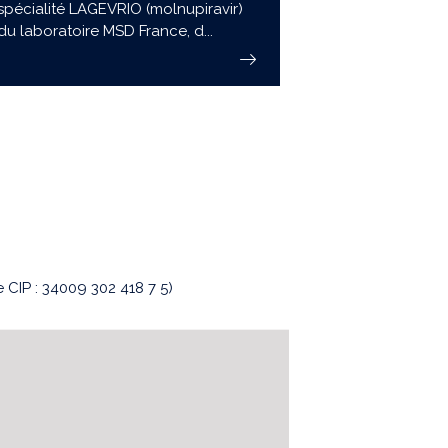
spécialité LAGEVRIO (molnupiravir)
du laboratoire MSD France, d...
CIP : 34009 302 418 7 5)