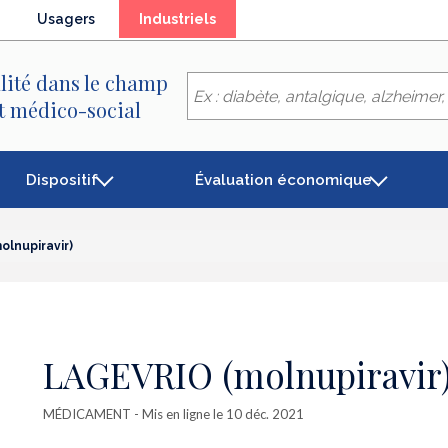
(élément
Usagers
Industriels
séléctionné)
lité dans le champ
et médico-social
Dispositif
Évaluation économique
lnupiravir)
LAGEVRIO (molnupiravir
MÉDICAMENT
- Mis en ligne le 10 déc. 2021