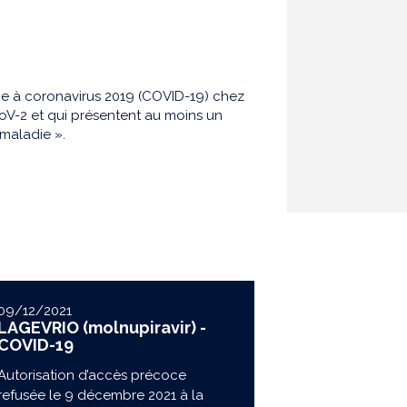
ie à coronavirus 2019 (COVID-19) chez
CoV-2 et qui présentent au moins un
maladie ».
09/12/2021
LAGEVRIO (molnupiravir) -
COVID-19
Autorisation d’accès précoce
refusée le 9 décembre 2021 à la