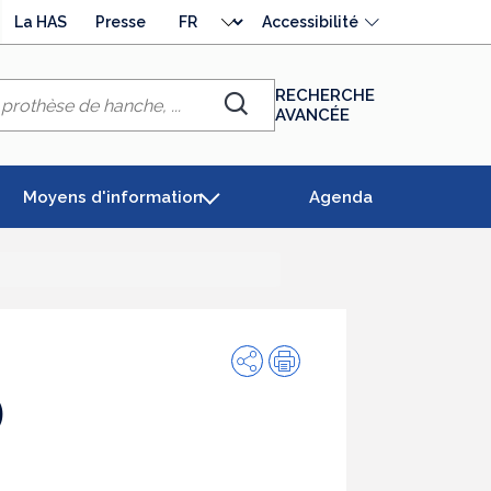
Choisir
La HAS
Presse
Accessibilité
la
langue
RECHERCHE
AVANCÉE
Chercher
Moyens d'information
Agenda
Partager
Impression
)