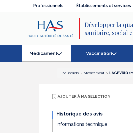
Recherche
Menu
Contenu
Professionnels
Établissements et services
principal
principal
Développer la qua
sanitaire, social 
Vaccination
Médicament
(élément
séléctionné)
Industriels
Médicament
LAGEVRIO (mo
AJOUTER À
MA SELECTION
Historique des avis
Informations technique