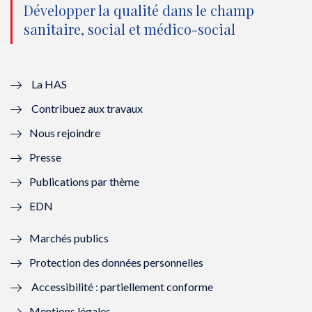
o
n
o
n
Développer la qualité dans le champ
sanitaire, social et médico-social
u
o
u
o
v
u
v
u
e
v
e
v
La HAS
Contribuez aux travaux
l
e
l
e
Nous rejoindre
l
l
l
l
Presse
e
l
e
l
Publications par thème
f
e
f
e
EDN
e
f
e
f
Marchés publics
n
e
n
e
Protection des données personnelles
ê
n
ê
n
Accessibilité : partiellement conforme
t
ê
t
ê
Mentions légales