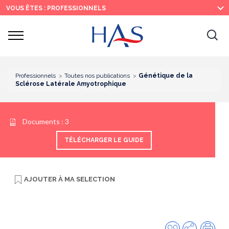
Recherche
Menu
Contenu
VOUS ÊTES : PROFESSIONNELS
principal
principal
Ouvrir
Ouv
le
menu
la
re
Professionnels
Toutes nos publications
Génétique de la
Sclérose Latérale Amyotrophique
Documents :
3
TÉLÉCHARGER LE GUIDE
AJOUTER À
MA SELECTION
Citer
Partager
Imp