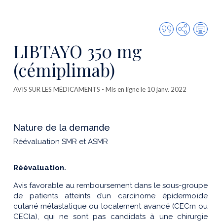
Citer
Partager
Imp
cette
LIBTAYO 350 mg
publicatio
(cémiplimab)
AVIS SUR LES MÉDICAMENTS
- Mis en ligne le 10 janv. 2022
Nature de la demande
Réévaluation SMR et ASMR
Réévaluation.
Avis favorable au remboursement dans le sous-groupe
de patients atteints d’un carcinome épidermoïde
cutané métastatique ou localement avancé (CECm ou
CECla), qui ne sont pas candidats à une chirurgie