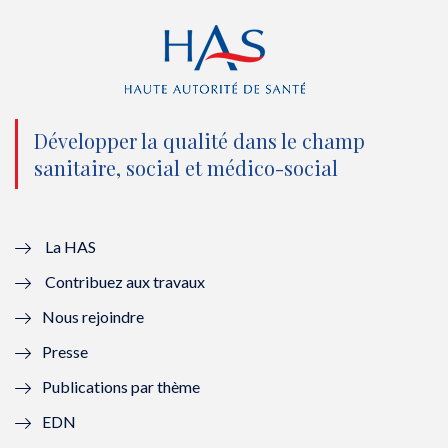
r
o
e
I
(
k
(
n
n
(
n
(
o
n
o
n
Développer la qualité dans le champ
sanitaire, social et médico-social
u
o
u
o
v
u
v
u
e
v
e
v
La HAS
Contribuez aux travaux
l
e
l
e
Nous rejoindre
l
l
l
l
Presse
e
l
e
l
Publications par thème
f
e
f
e
EDN
e
f
e
f