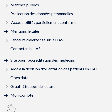
Marchés publics
n
e
n
e
Protection des données personnelles
ê
n
ê
n
Accessibilité : partiellement conforme
t
ê
t
ê
Mentions légales
r
t
r
t
Lanceurs d’alerte : saisir la HAS
e
r
e
r
Contacter la HAS
)
e
)
e
Site pour l'accréditation des médecins
)
)
Aide à la décision d'orientation des patients en HAD
Open data
Graal - Groupes de lecture
Mon Compte