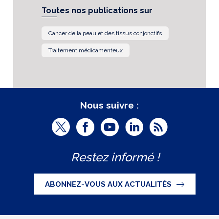
Toutes nos publications sur
Cancer de la peau et des tissus conjonctifs
Traitement médicamenteux
Nous suivre :
T
F
Y
L
R
w
a
o
i
S
Restez informé !
i
c
u
n
S
t
e
t
k
ABONNEZ-VOUS AUX ACTUALITÉS
t
b
u
e
e
o
b
d