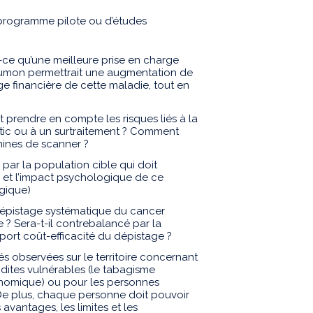
u programme pilote ou d’études
-ce qu’une meilleure prise en charge
oumon permettrait une augmentation de
ge financière de cette maladie, tout en
prendre en compte les risques liés à la
tic ou à un surtraitement ? Comment
hines de scanner ?
par la population cible qui doit
t, et l’impact psychologique de ce
gique)
épistage systématique du cancer
? Sera-t-il contrebalancé par la
pport coût-efficacité du dépistage ?
ités observées sur le territoire concernant
dites vulnérables (le tabagisme
onomique) ou pour les personnes
 De plus, chaque personne doit pouvoir
avantages, les limites et les