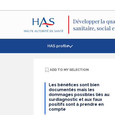
Search
Main
Main
Menu
Content
Développer la qua
sanitaire, social 
HAS profile
ADD TO
MY SELECTION
Les bénéfices sont bien
documentés mais les
dommages possibles liés au
surdiagnostic et aux faux
positifs sont à prendre en
compte