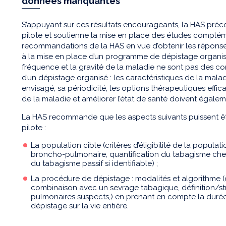
données manquantes
S’appuyant sur ces résultats encourageants, la HAS pr
pilote et soutienne la mise en place des études complém
recommandations de la HAS en vue d’obtenir les répons
à la mise en place d’un programme de dépistage organisé 
fréquence et la gravité de la maladie ne sont pas des con
d’un dépistage organisé : les caractéristiques de la mal
envisagé, sa périodicité, les options thérapeutiques effi
de la maladie et améliorer l’état de santé doivent égalem
La HAS recommande que les aspects suivants puissent êtr
pilote :
La population cible (critères d’éligibilité de la popul
broncho-pulmonaire, quantification du tabagisme che
du tabagisme passif si identifiable) ;
La procédure de dépistage : modalités et algorithme 
combinaison avec un sevrage tabagique, définition/st
pulmonaires suspects,) en prenant en compte la durée
dépistage sur la vie entière.