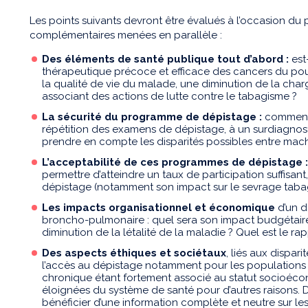
Les points suivants devront être évalués à l’occasion d
complémentaires menées en parallèle :
Des éléments de santé publique tout d’abord :
est
thérapeutique précoce et efficace des cancers du p
la qualité de vie du malade, une diminution de la char
associant des actions de lutte contre le tabagisme ?
La sécurité du programme de dépistage :
comment 
répétition des examens de dépistage, à un surdiagnos
prendre en compte les disparités possibles entre mac
L’acceptabilité de ces programmes de dépistage :
permettre d’atteindre un taux de participation suffisan
dépistage (notamment son impact sur le sevrage taba
Les impacts organisationnel
et économique
d’un d
broncho-pulmonaire : quel sera son impact budgétaire 
diminution de la létalité de la maladie ? Quel est le ra
Des aspects éthiques et sociétaux
, liés aux dispar
l’accès au dépistage notamment pour les populations 
chronique étant fortement associé au statut socioéc
éloignées du système de santé pour d’autres raisons.
bénéficier d’une information complète et neutre sur les 