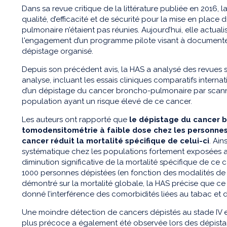
Dans sa revue critique de la littérature publiée en 2016, 
qualité, d’efficacité et de sécurité pour la mise en plac
pulmonaire n’étaient pas réunies. Aujourd’hui, elle actua
l'engagement d’un programme pilote visant à documenter 
dépistage organisé.
Depuis son précédent avis, la HAS a analysé des revues 
analyse, incluant les essais cliniques comparatifs internat
d’un dépistage du cancer broncho-pulmonaire par scann
population ayant un risque élevé de ce cancer.
Les auteurs ont rapporté que
le dépistage du
cancer 
tomodensitométrie à faible dose chez les personne
cancer réduit la mortalité spécifique de celui-ci
. Ain
systématique chez les populations fortement exposées a
diminution significative de la mortalité spécifique de ce 
1000 personnes dépistées (en fonction des modalités de 
démontré sur la mortalité globale, la HAS précise que c
donné l’interférence des comorbidités liées au tabac et d
Une moindre détection de cancers dépistés au stade IV 
plus précoce a également été observée lors des dépistage