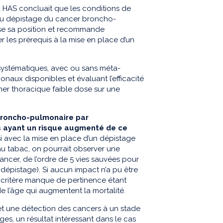
la HAS concluait que les conditions de
e du dépistage du cancer broncho-
lise sa position et recommande
les prérequis à la mise en place d’un
systématiques, avec ou sans méta-
ionaux disponibles et évaluant l’efficacité
er thoracique faible dose sur une
broncho-pulmonaire par
s ayant un risque augmenté de ce
si avec la mise en place d’un dépistage
u tabac, on pourrait observer une
cancer, de l’ordre de 5 vies sauvées pour
dépistage). Si aucun impact n’a pu être
e critère manque de pertinence étant
e l’âge qui augmentent la mortalité.
et une détection des cancers à un stade
s, un résultat intéressant dans le cas