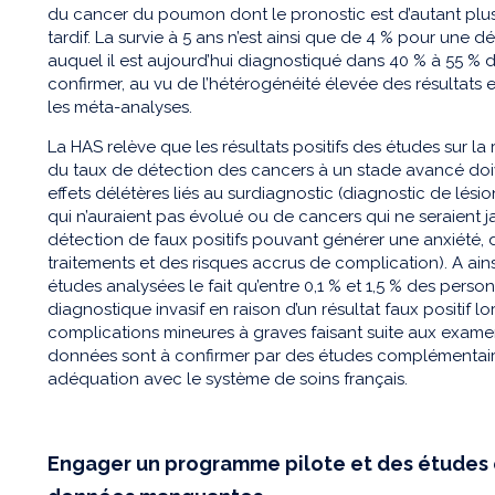
du cancer du poumon dont le pronostic est d’autant plus
tardif. La survie à 5 ans n’est ainsi que de 4 % pour une 
auquel il est aujourd’hui diagnostiqué dans 40 % à 55 % de
confirmer, au vu de l’hétérogénéité élevée des résultats 
les méta-analyses.
La HAS relève que les résultats positifs des études sur la
du taux de détection des cancers à un stade avancé doi
effets délétères liés au surdiagnostic (diagnostic de lési
qui n’auraient pas évolué ou de cancers qui ne seraient
détection de faux positifs pouvant générer une anxiété
traitements et des risques accrus de complication). A ain
études analysées le fait qu’entre 0,1 % et 1,5 % des perso
diagnostique invasif en raison d’un résultat faux positif 
complications mineures à graves faisant suite aux exame
données sont à confirmer par des études complémentair
adéquation avec le système de soins français.
Engager un programme pilote et des études e