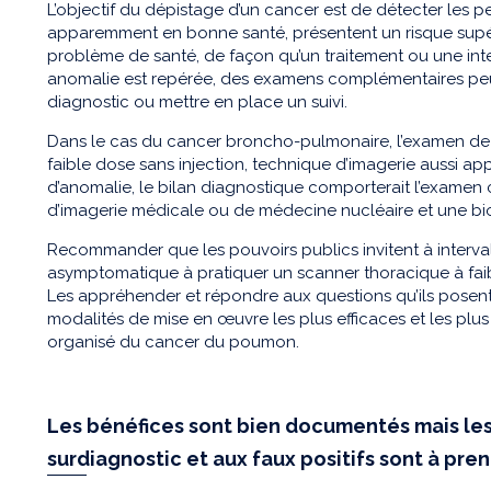
L’objectif du dépistage d’un cancer est de détecter les 
apparemment en bonne santé, présentent un risque supé
problème de santé, de façon qu’un traitement ou une inter
anomalie est repérée, des examens complémentaires peuv
diagnostic ou mettre en place un suivi.
Dans le cas du cancer broncho-pulmonaire, l’examen de
faible dose sans injection, technique d’imagerie aussi a
d’anomalie, le bilan diagnostique comporterait l’exame
d’imagerie médicale ou de médecine nucléaire et une bio
Recommander que les pouvoirs publics invitent à interval
asymptomatique à pratiquer un scanner thoracique à fa
Les appréhender et répondre aux questions qu’ils posent 
modalités de mise en œuvre les plus efficaces et les pl
organisé du cancer du poumon.
Les bénéfices sont bien documentés mais le
surdiagnostic et aux faux positifs sont à pr