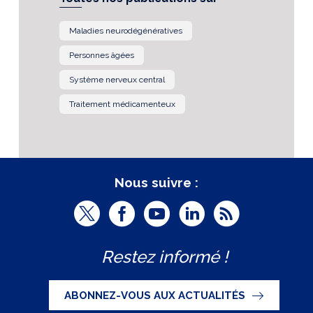
Maladies neurodégénératives
Personnes âgées
Système nerveux central
Traitement médicamenteux
Nous suivre :
T
F
Y
L
R
w
a
o
i
S
Restez informé !
i
c
u
n
S
t
e
t
k
ABONNEZ-VOUS AUX ACTUALITÉS