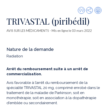
Citer
Partager
Imp
cette
TRIVASTAL (piribédil)
publicatio
AVIS SUR LES MÉDICAMENTS
- Mis en ligne le 03 mars 2022
Nature de la demande
Radiation
Arrêt du remboursement
suite à
un arrêt de
commercialisation
.
Avis
favorable
à l’arrêt du remboursement
de la
spécialité
TRIVASTAL 20 mg
, comprimé enrobé
dans
le
t
raitement de la maladie de Parkinson
,
soit en
monothérapie,
soit en association à la dopathérapie
d'emblée ou secondairement
.