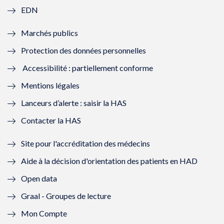
f
e
f
e
EDN
e
f
e
f
Marchés publics
n
e
n
e
Protection des données personnelles
ê
n
ê
n
Accessibilité : partiellement conforme
t
ê
t
ê
Mentions légales
r
t
r
t
Lanceurs d’alerte : saisir la HAS
e
r
e
r
Contacter la HAS
)
e
)
e
Site pour l'accréditation des médecins
)
)
Aide à la décision d'orientation des patients en HAD
Open data
Graal - Groupes de lecture
Mon Compte