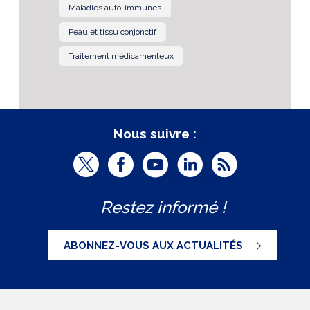
Maladies auto-immunes
Peau et tissu conjonctif
Traitement médicamenteux
Nous suivre :
T
F
Y
L
R
w
a
o
i
S
Restez informé !
i
c
u
n
S
t
e
t
k
ABONNEZ-VOUS AUX ACTUALITÉS
t
b
u
e
e
o
b
d