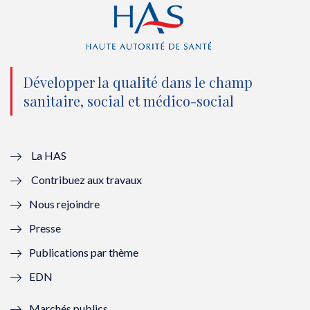
r
o
e
I
(
k
(
n
n
(
n
(
o
n
o
n
Développer la qualité dans le champ
sanitaire, social et médico-social
u
o
u
o
v
u
v
u
e
v
e
v
La HAS
Contribuez aux travaux
l
e
l
e
Nous rejoindre
l
l
l
l
Presse
e
l
e
l
Publications par thème
f
e
f
e
EDN
e
f
e
f
Marchés publics