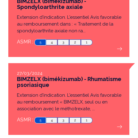
BIMZELX (bimékizumab) -
Spondyloarthrite axiale
Extension d'indication. L'essentiel Avis favorable
au remboursement dans : « Traitement de la
spondyloarthrite axiale non ra...
ASMR :
5
4
3
2
1
27/03/2024
BIMZELX (bimékizumab) - Rhumatisme
psoriasique
Extension d'indication. L'essentiel Avis favorable
au remboursement « BIMZELX, seul ou en
association avec le méthotrexate, ...
ASMR :
5
4
3
2
1