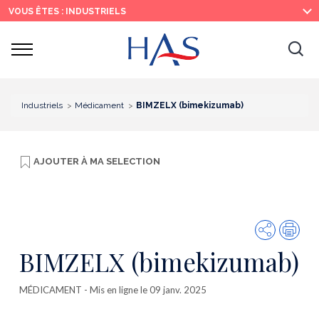
Recherche
Menu
Contenu
VOUS ÊTES : INDUSTRIELS
principal
principal
Ouvrir
Ouv
le
menu
la
re
Industriels
Médicament
BIMZELX (bimekizumab)
AJOUTER À
MA SELECTION
Partager
Imp
BIMZELX (bimekizumab)
MÉDICAMENT
- Mis en ligne le 09 janv. 2025