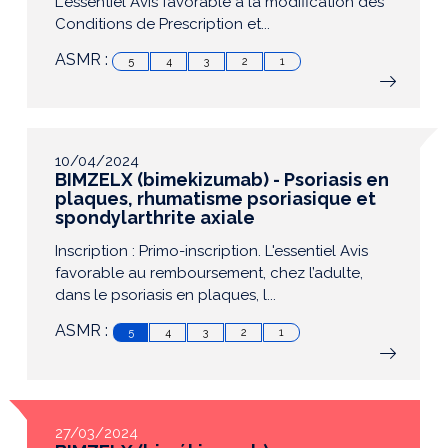
L'essentiel Avis favorable à la modification des
Conditions de Prescription et...
ASMR :
5
4
3
2
1
10/04/2024
BIMZELX (bimekizumab) - Psoriasis en
plaques, rhumatisme psoriasique et
spondylarthrite axiale
Inscription : Primo-inscription. L'essentiel Avis
favorable au remboursement, chez l’adulte,
dans le psoriasis en plaques, l...
ASMR :
5
4
3
2
1
27/03/2024