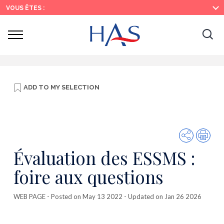
Search
Main
Main
VOUS ÊTES :
Menu
Content
Ouvrir
Ouv
le
menu
la
re
ADD TO
MY SELECTION
Share
Prin
Évaluation des ESSMS :
foire aux questions
WEB PAGE
- Posted on May 13 2022 - Updated on Jan 26 2026