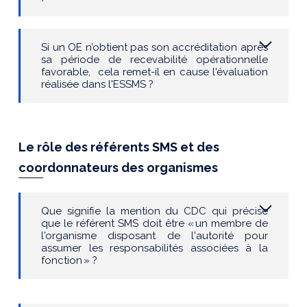
Si un OE
n’obtient pas son accréditation après
sa période de recevabilité
opérationnelle
favorable
, cela remet-il en cause l'évaluation
réalisée dans l'ESSMS ?
Le rôle des
référent
s
SMS et des
coordonnateurs
de
s
organisme
s
Que signifie la men
tion du
CDC qu
i précise
que
le référent SMS doit être
«
un
membre de
l'organisme disposant de l'autorité pour
assumer les responsabilités associées à la
fonction
»
?