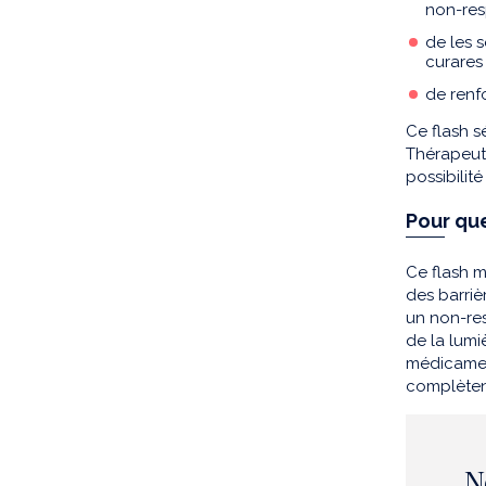
non-res
de les 
curares 
de renfo
Ce flash s
Thérapeuti
possibilit
Pour qu
Ce flash m
des barriè
un non-res
de la lumi
médicament
complèten
N