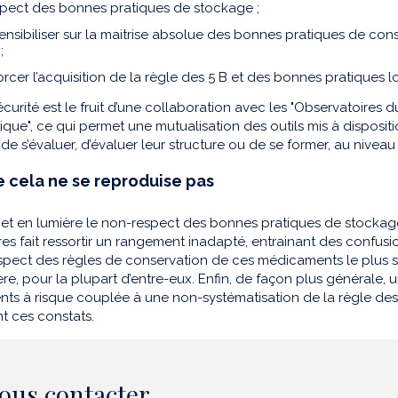
pect des bonnes pratiques de stockage ;
sensibiliser sur la maitrise absolue des bonnes pratiques de con
;
rcer l’acquisition de la règle des 5 B et des bonnes pratiques l
écurité est le fruit d’une collaboration avec les "Observatoires
que", ce qui permet une mutualisation des outils mis à dispositi
é de s’évaluer, d’évaluer leur structure ou de se former, au nivea
e cela ne se reproduise pas
et en lumière le non-respect des bonnes pratiques de stockage 
res fait ressortir un rangement inadapté, entrainant des confusi
pect des règles de conservation de ces médicaments le plus so
ère, pour la plupart d’entre-eux. Enfin, de façon plus générale
s à risque couplée à une non-systématisation de la règle des 5 
t ces constats.
ous contacter