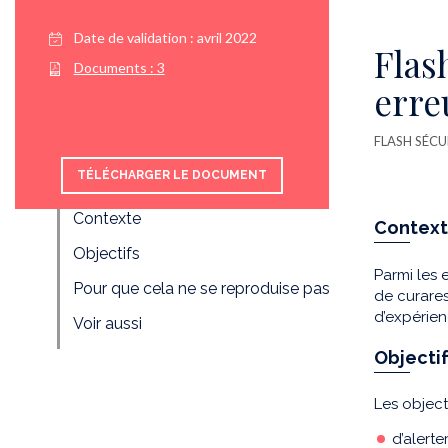
Date de validation :
avril 2022
Flas
Documents :
3
erre
FLASH SÉCU
TÉLÉCHARGER LE DOCUMENT
Contexte
Contex
Objectifs
Parmi les 
Pour que cela ne se reproduise pas
de curares
d’expérien
Voir aussi
Objecti
Les objecti
d’alert