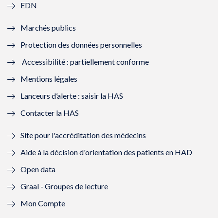
EDN
e
f
e
f
Marchés publics
n
e
n
e
Protection des données personnelles
ê
n
ê
n
Accessibilité : partiellement conforme
t
ê
t
ê
Mentions légales
r
t
r
t
Lanceurs d’alerte : saisir la HAS
e
r
e
r
Contacter la HAS
)
e
)
e
Site pour l'accréditation des médecins
)
)
Aide à la décision d'orientation des patients en HAD
Open data
Graal - Groupes de lecture
Mon Compte