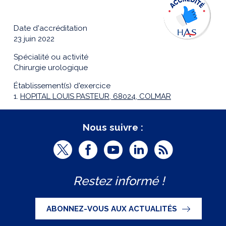
Date d'accréditation
23 juin 2022
Spécialité ou activité
Chirurgie urologique
Établissement(s) d'exercice
1.
HOPITAL LOUIS PASTEUR, 68024, COLMAR
Nous suivre :
T
F
Y
L
R
w
a
o
i
S
Restez informé !
i
c
u
n
S
t
e
t
k
ABONNEZ-VOUS AUX ACTUALITÉS
t
b
u
e