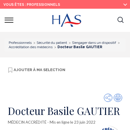
Recherche
Menu
Contenu
VOUS ÊTES : PROFESSIONNELS
principal
principal
Ouvrir
Ouv
le
menu
la
re
Professionnels
Sécurité du patient
S’engager dans un dispositif
Accréditation des médecins
Docteur Basile GAUTIER
AJOUTER À
MA SELECTION
Partager
Imp
Docteur Basile GAUTIER
MÉDECIN ACCRÉDITÉ
- Mis en ligne le 23 juin 2022