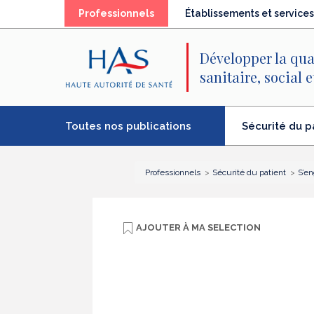
Recherche
Menu
Contenu
(élément
Professionnels
Établissements et services
principal
principal
séléctionné)
Développer la qua
sanitaire, social 
Toutes nos publications
Sécurité du p
(élément
séléctionné)
Professionnels
Sécurité du patient
S’en
AJOUTER À
MA SELECTION