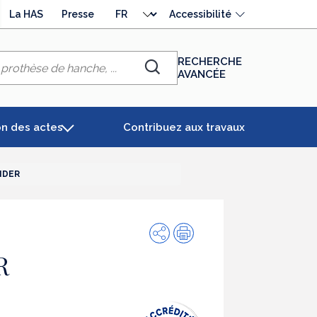
Choisir
La HAS
Presse
Accessibilité
la
langue
RECHERCHE
AVANCÉE
Chercher
on des actes
Contribuez aux travaux
IDER
Partager
Impression
R