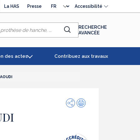
Choisir
La HAS
Presse
Accessibilité
la
langue
RECHERCHE
AVANCÉE
Chercher
on des actes
Contribuez aux travaux
SAOUDI
Partager
Impression
UDI