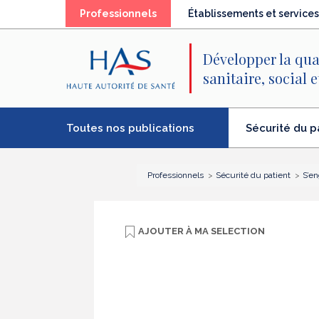
Recherche
Menu
Contenu
(élément
Professionnels
Établissements et services
principal
principal
séléctionné)
Développer la qua
sanitaire, social 
Toutes nos publications
Sécurité du p
(élément
séléctionné)
Professionnels
Sécurité du patient
S’en
AJOUTER À
MA SELECTION