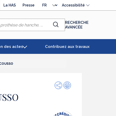
Choisir
La HAS
Presse
Accessibilité
la
langue
RECHERCHE
AVANCÉE
Chercher
on des actes
Contribuez aux travaux
UCOUSSO
Partager
Impression
USSO