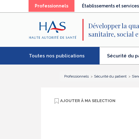
Recherche
Menu
Contenu
(élément
Professionnels
Établissements et services
principal
principal
séléctionné)
Développer la qua
sanitaire, social 
Toutes nos publications
Sécurité du p
(élément
séléctionné)
Professionnels
Sécurité du patient
S’en
AJOUTER À
MA SELECTION