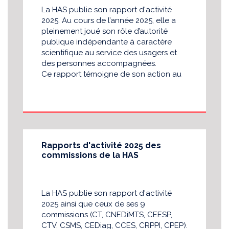
La HAS publie son rapport d'activité
2025. Au cours de l’année 2025, elle a
pleinement joué son rôle d’autorité
publique indépendante à caractère
scientifique au service des usagers et
des personnes accompagnées.
Ce rapport témoigne de son action au
service de l’intérêt général et de notre
volonté d’éclairer la décision publique
avec rigueur et transparence. La HAS
poursuivra, pour les années à venir,
avec la même exigence, son
engagement auprès des pouvoirs
Rapports d'activité 2025 des
publics, des professionnels de santé et
commissions de la HAS
des citoyens.
A découvrir également : les rapports
des 9 commissions (CT, CNEDiMTS,
CEESP, CTV, CSMS, CEDiag, CCES,
La HAS publie son rapport d'activité
CRPPI, CPEP).
2025 ainsi que ceux de ses 9
commissions (CT, CNEDiMTS, CEESP,
CTV, CSMS, CEDiag, CCES, CRPPI, CPEP).