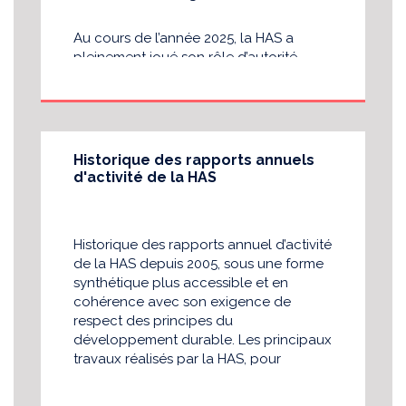
Au cours de l’année 2025, la HAS a
pleinement joué son rôle d’autorité
publique indépendante à caractère
scientifique au service des usagers et
des personnes accompagnées. Dans
un contexte marqué par de profondes
évolutions, elle a su poursuivre sa
Historique des rapports annuels
mission au carrefour du sanitaire, du
d'activité de la HAS
social et du médico-social, avec une
approche globale des parcours de vie
des personnes. Ces rapports
Historique des rapports annuel d’activité
témoignent de notre action au service
de la HAS depuis 2005, sous une forme
de l’intérêt général et de notre volonté
synthétique plus accessible et en
d’éclairer la décision publique avec
cohérence avec son exigence de
rigueur et transparence. Nous
respect des principes du
poursuivrons, pour les années à venir,
développement durable. Les principaux
avec la même exigence, notre
travaux réalisés par la HAS, pour
engagement auprès des pouvoirs
chaque année, y sont présentés.
publics, des professionnels de santé et
des citoyens.