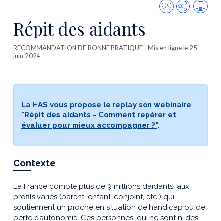
Citer
Partager
Imp
cette
Répit des aidants
publicatio
RECOMMANDATION DE BONNE PRATIQUE
- Mis en ligne le 25
juin 2024
La HAS vous propose le replay son
webinaire
"Répit des aidants - Comment repérer et
évaluer pour mieux accompagner ?"
.
Contexte
La France compte plus de 9 millions d’aidants, aux
profils variés (parent, enfant, conjoint, etc.) qui
soutiennent un proche en situation de handicap ou de
perte d’autonomie. Ces personnes, qui ne sont ni des