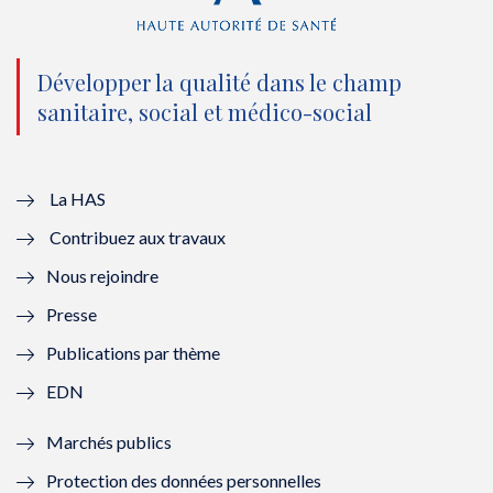
(
k
(
n
n
(
n
(
o
n
o
n
Développer la qualité dans le champ
sanitaire, social et médico-social
u
o
u
o
v
u
v
u
e
v
e
v
La HAS
Contribuez aux travaux
l
e
l
e
Nous rejoindre
l
l
l
l
Presse
e
l
e
l
Publications par thème
f
e
f
e
EDN
e
f
e
f
Marchés publics
n
e
n
e
Protection des données personnelles
ê
n
ê
n