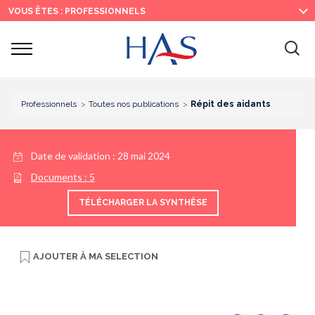
Recherche
Menu
Contenu
VOUS ÊTES : PROFESSIONNELS
principal
principal
Ouvrir
Ouv
le
menu
la
re
Professionnels
Toutes nos publications
Répit des aidants
Date de validation :
28 mai 2024
Documents :
5
TÉLÉCHARGER LA SYNTHÈSE
AJOUTER À
MA SELECTION