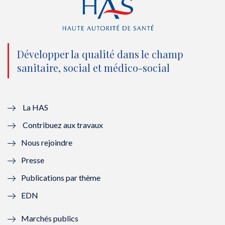
(
k
(
n
n
(
n
(
o
n
o
n
Développer la qualité dans le champ
sanitaire, social et médico-social
u
o
u
o
v
u
v
u
e
v
e
v
La HAS
Contribuez aux travaux
l
e
l
e
Nous rejoindre
l
l
l
l
Presse
e
l
e
l
Publications par thème
f
e
f
e
EDN
e
f
e
f
Marchés publics
n
e
n
e