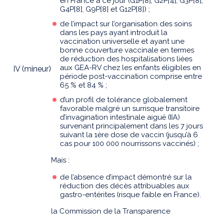
en France à ce jour (G1P[8], G2P[4], G3P[8],
G4P[8], G9P[8] et G12P[8]) ;
de l’impact sur l’organisation des soins
dans les pays ayant introduit la
vaccination universelle et ayant une
bonne couverture vaccinale en termes
de réduction des hospitalisations liées
aux GEA-RV chez les enfants éligibles en
IV (mineur)
période post-vaccination comprise entre
65 % et 84 % ;
d’un profil de tolérance globalement
favorable malgré un surrisque transitoire
d’invagination intestinale aiguë (IIA)
survenant principalement dans les 7 jours
suivant la 1ère dose de vaccin (jusqu’à 6
cas pour 100 000 nourrissons vaccinés) ;
Mais :
de l’absence d’impact démontré sur la
réduction des décès attribuables aux
gastro-entérites (risque faible en France).
la Commission de la Transparence