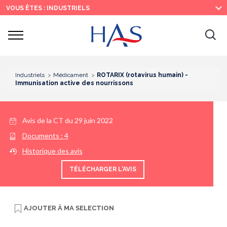
Recherche
Menu
Contenu
VOUS ÊTES : INDUSTRIELS
principal
principal
Ouvrir
Ouv
le
menu
la
re
Industriels
Médicament
ROTARIX (rotavirus humain) -
Immunisation active des nourrissons
Avis de la CT du
29 juin 2022
Documents :
4
Historique des avis
TÉLÉCHARGER L'AVIS
AJOUTER À
MA SELECTION