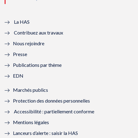
u
o
u
o
v
u
v
u
e
v
e
v
La HAS
Contribuez aux travaux
l
e
l
e
Nous rejoindre
l
l
l
l
Presse
e
l
e
l
Publications par thème
f
e
f
e
EDN
e
f
e
f
Marchés publics
n
e
n
e
Protection des données personnelles
ê
n
ê
n
Accessibilité : partiellement conforme
t
ê
t
ê
Mentions légales
r
t
r
t
Lanceurs d’alerte : saisir la HAS