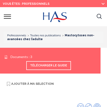
Recherche
Menu
Contenu
VOUS ÊTES : PROFESSIONNELS
principal
principal
Ouvrir
Ouv
le
menu
la
re
Professionnels
Toutes nos publications
Mastocytoses non-
avancées chez l’adulte
Documents :
3
TÉLÉCHARGER LE GUIDE
AJOUTER À
MA SELECTION
Citer
Partager
Imp