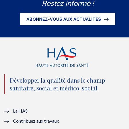
Restez informé !
i
c
u
n
S
t
e
t
k
ABONNEZ-VOUS AUX ACTUALITÉS
t
b
u
e
e
o
b
d
r
o
e
I
(
k
(
n
n
(
n
(
o
n
o
n
Développer la qualité dans le champ
sanitaire, social et médico-social
u
o
u
o
v
u
v
u
e
v
e
v
La HAS
Contribuez aux travaux
l
e
l
e