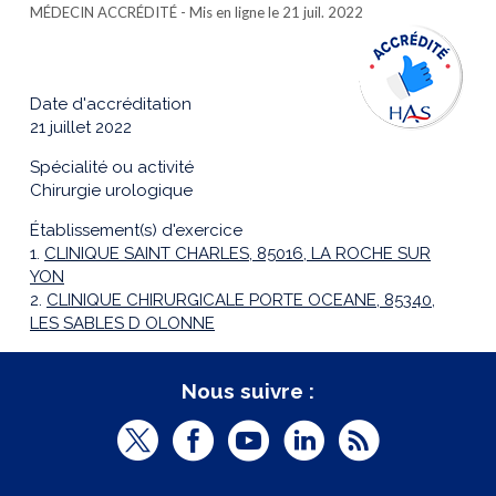
MÉDECIN ACCRÉDITÉ
- Mis en ligne le 21 juil. 2022
Date d'accréditation
21 juillet 2022
Spécialité ou activité
Chirurgie urologique
Établissement(s) d'exercice
1.
CLINIQUE SAINT CHARLES, 85016, LA ROCHE SUR
YON
2.
CLINIQUE CHIRURGICALE PORTE OCEANE, 85340,
LES SABLES D OLONNE
Nous suivre :
T
F
Y
L
R
w
a
o
i
S