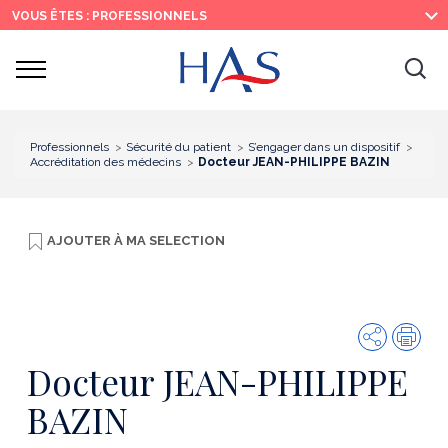
Recherche
Menu
Contenu
VOUS ÊTES : PROFESSIONNELS
principal
principal
Ouvrir
Ouv
le
menu
la
re
Professionnels
Sécurité du patient
S’engager dans un dispositif
Accréditation des médecins
Docteur JEAN-PHILIPPE BAZIN
AJOUTER À
MA SELECTION
Partager
Imp
Docteur JEAN-PHILIPPE
BAZIN