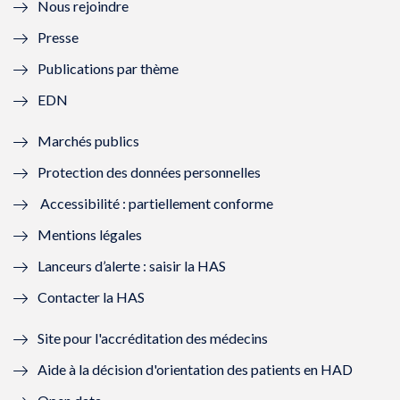
Nous rejoindre
l
l
l
l
Presse
e
l
e
l
Publications par thème
f
e
f
e
EDN
e
f
e
f
Marchés publics
n
e
n
e
Protection des données personnelles
ê
n
ê
n
Accessibilité : partiellement conforme
t
ê
t
ê
Mentions légales
r
t
r
t
Lanceurs d’alerte : saisir la HAS
e
r
e
r
Contacter la HAS
)
e
)
e
Site pour l'accréditation des médecins
)
)
Aide à la décision d'orientation des patients en HAD