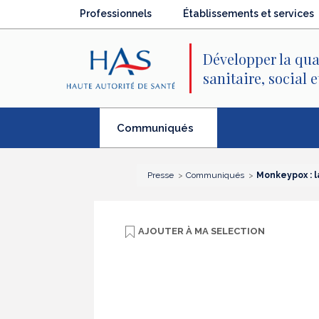
Recherche
Menu
Contenu
Professionnels
Établissements et services
principal
principal
Développer la qua
sanitaire, social 
(élément
Communiqués
séléctionné)
Presse
Communiqués
Monkeypox : l
AJOUTER À
MA SELECTION