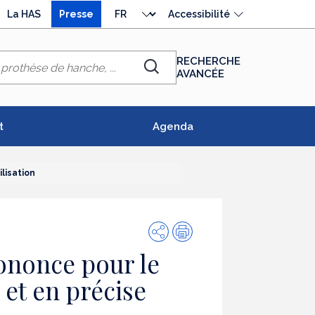
Choisir
La HAS
Presse
Accessibilité
la
langue
RECHERCHE
AVANCÉE
Chercher
t
Agenda
lisation
Partager
Impression
ononce pour le
et en précise