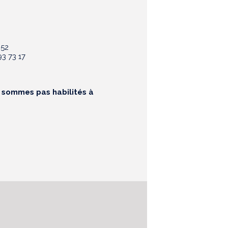
 52
3 73 17
e sommes pas habilités à