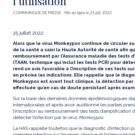
l’utilisation
COMMUNIQUÉ DE PRESSE
- Mis en ligne le 25 juil. 2022
25 juillet 2022
Alors que le virus
Monkeypox
continue de circuler sur
de la santé a saisi la Haute Autorité de santé afin qu
remboursement par l’Assurance maladie des tests d’
(TAAN
, technique qui inclut les tests PCR
) pour détec
rend un avis
favorable à l’inscription de
ces tests
sur
en précise les
indications
.
Elle rappelle que le diagno
Monkeypox
est avant tout clinique, l
a détection par 
effectuée
qu’
en cas de doute persistant après exame
Sur la base des dernières données épidémiologiques di
internationales et après avoir auditionné les parties pre
l’inscription au remboursement des tests d’amplification
détecter l’infection par le virus
Monkeypox
.
La HAS rappelle toutefois que le diagnostic d’infection pa
première intention sur l’examen clinique et l’interrogatoi