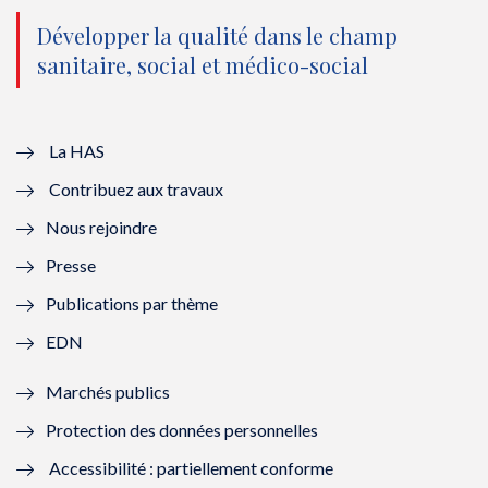
o
n
o
n
Développer la qualité dans le champ
sanitaire, social et médico-social
u
o
u
o
v
u
v
u
e
v
e
v
La HAS
Contribuez aux travaux
l
e
l
e
Nous rejoindre
l
l
l
l
Presse
e
l
e
l
Publications par thème
f
e
f
e
EDN
e
f
e
f
Marchés publics
n
e
n
e
Protection des données personnelles
ê
n
ê
n
Accessibilité : partiellement conforme
t
ê
t
ê