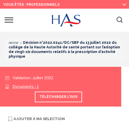
Recherche
Menu
Contenu
VOUS ÊTES : PROFESSIONNELS
principal
principal
Ouvrir
Ouv
le
menu
la
re
racine
Décision n°2022.0241/DC/SBP du 13 juillet 2022 du
collège de la Haute Autorité de santé portant sur l’adoption
de vingt-six documents relatifs à la prescription d’activité
physique
Validation :
juillet 2022
Documents :
1
TÉLÉCHARGER L'AVIS
AJOUTER À
MA SELECTION