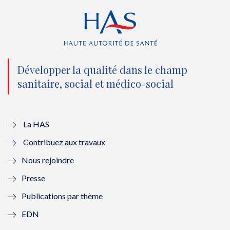
r
o
e
I
(
k
(
n
n
(
n
(
o
n
o
n
Développer la qualité dans le champ
sanitaire, social et médico-social
u
o
u
o
v
u
v
u
e
v
e
v
La HAS
Contribuez aux travaux
l
e
l
e
Nous rejoindre
l
l
l
l
Presse
e
l
e
l
Publications par thème
f
e
f
e
EDN
e
f
e
f