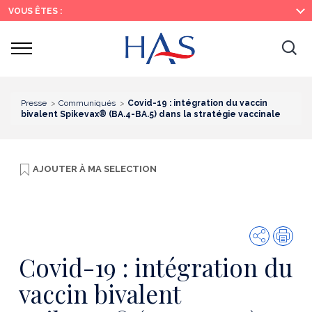
Recherche
Menu
Contenu
VOUS ÊTES :
principal
principal
Ouvrir
Ouv
le
menu
la
re
Presse
Communiqués
Covid-19 : intégration du vaccin
bivalent Spikevax® (BA.4-BA.5) dans la stratégie vaccinale
AJOUTER À
MA SELECTION
Partager
Imp
Covid-19 : intégration du
vaccin bivalent