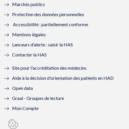
Marchés publics
n
e
n
e
Protection des données personnelles
ê
n
ê
n
Accessibilité : partiellement conforme
t
ê
t
ê
Mentions légales
r
t
r
t
Lanceurs d’alerte : saisir la HAS
e
r
e
r
Contacter la HAS
)
e
)
e
Site pour l'accréditation des médecins
)
)
Aide à la décision d'orientation des patients en HAD
Open data
Graal - Groupes de lecture
Mon Compte