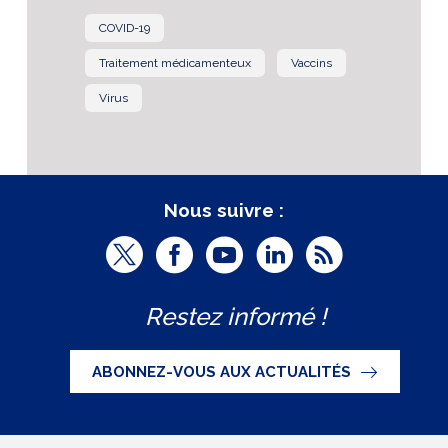
COVID-19
Traitement médicamenteux
Vaccins
Virus
Nous suivre :
T
F
Y
L
R
w
a
o
i
S
Restez informé !
i
c
u
n
S
t
e
t
k
ABONNEZ-VOUS AUX ACTUALITÉS
t
b
u
e
e
o
b
d