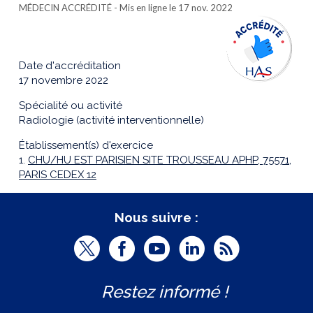
MÉDECIN ACCRÉDITÉ
- Mis en ligne le 17 nov. 2022
Date d'accréditation
17 novembre 2022
Spécialité ou activité
Radiologie (activité interventionnelle)
Établissement(s) d'exercice
1.
CHU/HU EST PARISIEN SITE TROUSSEAU APHP, 75571,
PARIS CEDEX 12
Nous suivre :
T
F
Y
L
R
w
a
o
i
S
Restez informé !
i
c
u
n
S