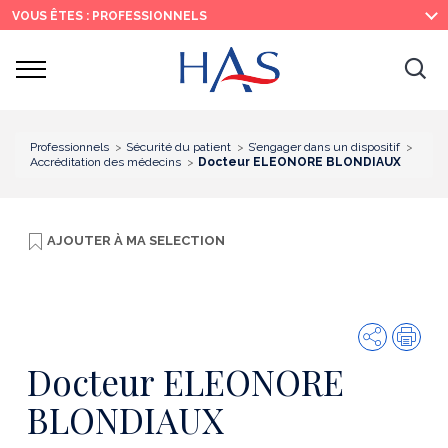
Recherche
Menu
Contenu
VOUS ÊTES : PROFESSIONNELS
principal
principal
Ouvrir
Ouv
le
menu
la
re
Professionnels
Sécurité du patient
S’engager dans un dispositif
Accréditation des médecins
Docteur ELEONORE BLONDIAUX
AJOUTER À
MA SELECTION
Partager
Imp
Docteur ELEONORE
BLONDIAUX