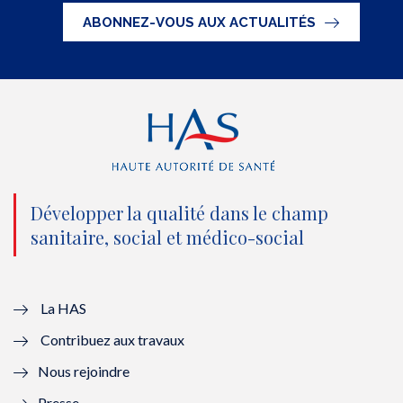
t
e
t
k
ABONNEZ-VOUS AUX ACTUALITÉS
t
b
u
e
e
o
b
d
r
o
e
I
(
k
(
n
n
(
n
(
o
n
o
n
Développer la qualité dans le champ
sanitaire, social et médico-social
u
o
u
o
v
u
v
u
e
v
e
v
La HAS
Contribuez aux travaux
l
e
l
e
Nous rejoindre
l
l
l
l
Presse