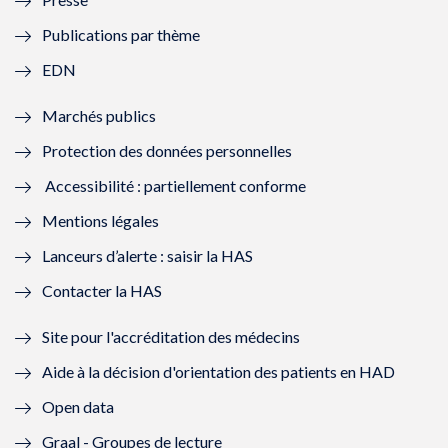
e
l
e
l
Publications par thème
f
e
f
e
EDN
e
f
e
f
Marchés publics
n
e
n
e
Protection des données personnelles
ê
n
ê
n
Accessibilité : partiellement conforme
t
ê
t
ê
Mentions légales
r
t
r
t
Lanceurs d’alerte : saisir la HAS
e
r
e
r
Contacter la HAS
)
e
)
e
Site pour l'accréditation des médecins
)
)
Aide à la décision d'orientation des patients en HAD
Open data
Graal - Groupes de lecture