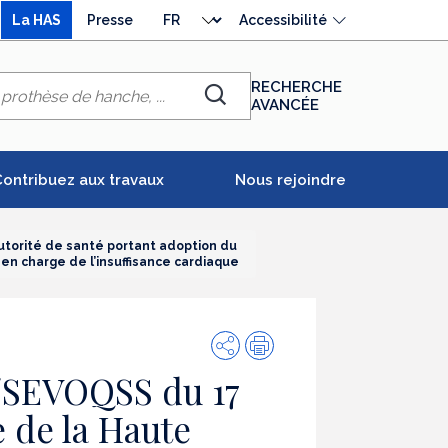
Choisir
La HAS
Presse
Accessibilité
la
langue
RECHERCHE
AVANCÉE
Chercher
ontribuez aux travaux
Nous rejoindre
torité de santé portant adoption du
 en charge de l’insuffisance cardiaque
Partager
Impression
/SEVOQSS du 17
 de la Haute