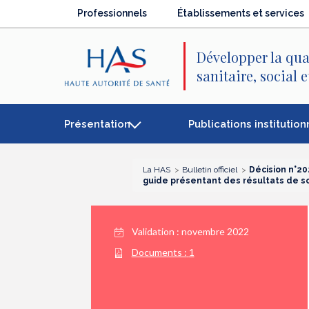
Recherche
Menu
Contenu
Professionnels
Établissements et services
principal
principal
Développer la qua
sanitaire, social 
Présentation
Publications institution
La HAS
Bulletin officiel
Décision n°2
guide présentant des résultats de soi
Validation :
novembre 2022
Documents :
1