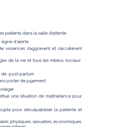
s patients dans la salle d’attente
signe d'alerte
de violences s’aggravent et s’accélèrent
es de la vie et tous les milieux sociaux
et de post-partum
ans porter de jugement
protéger
titue une situation de maltraitance pour
ouple pour déculpabiliser la patiente et
bales, physiques, sexuelles, économiques,
naires intimes