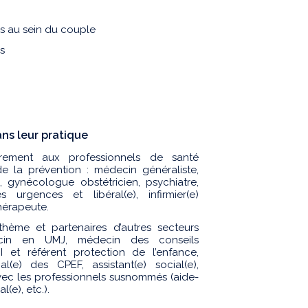
es au sein du couple
s
ns leur pratique
èrement aux professionnels de santé
e la prévention : médecin généraliste,
 gynécologue obstétricien, psychiatre,
 urgences et libéral(e), infirmier(e)
thérapeute.
hème et partenaires d’autres secteurs
ecin en UMJ, médecin des conseils
et référent protection de l’enfance,
l(e) des CPEF, assistant(e) social(e),
n avec les professionnels susnommés (aide-
(e), etc.).