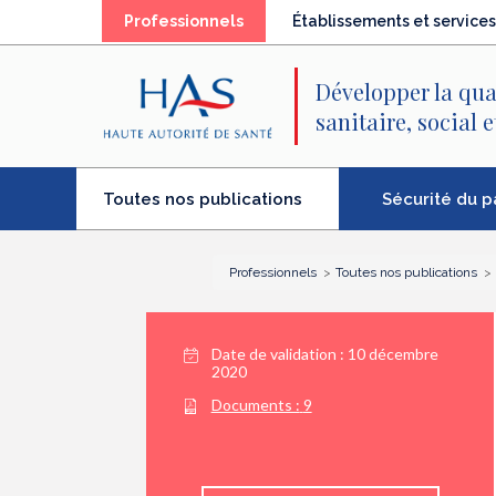
Recherche
Menu
Contenu
(élément
Professionnels
Établissements et services
principal
principal
séléctionné)
Développer la qua
sanitaire, social 
(élément
Sécurité du p
Toutes nos publications
séléctionné)
Professionnels
Toutes nos publications
Date de validation :
10 décembre
2020
Documents :
9