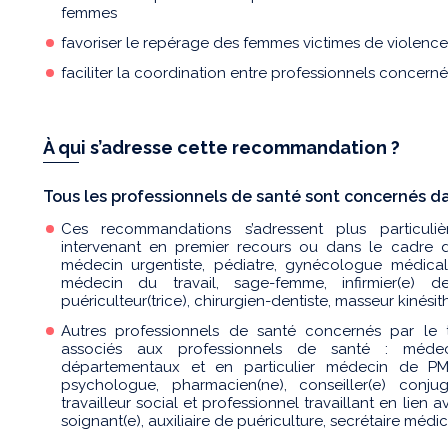
femmes
favoriser le repérage des femmes victimes de violenc
faciliter la coordination entre professionnels concerné
À qui s’adresse cette recommandation ?
Tous les professionnels de santé sont concernés da
Ces recommandations s’adressent plus particuli
intervenant en premier recours ou dans le cadre d
médecin urgentiste, pédiatre, gynécologue médical,
médecin du travail, sage-femme, infirmier(e) des
puériculteur(trice), chirurgien-dentiste, masseur kinési
Autres professionnels de santé concernés par le t
associés aux professionnels de santé : méd
départementaux et en particulier médecin de PMI 
psychologue, pharmacien(ne), conseiller(e) conjuga
travailleur social et professionnel travaillant en lie
soignant(e), auxiliaire de puériculture, secrétaire médical