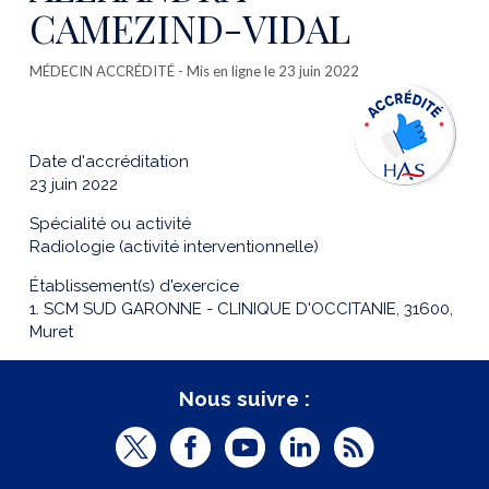
CAMEZIND-VIDAL
MÉDECIN ACCRÉDITÉ
- Mis en ligne le 23 juin 2022
Date d'accréditation
23 juin 2022
Spécialité ou activité
Radiologie (activité interventionnelle)
Établissement(s) d'exercice
1. SCM SUD GARONNE - CLINIQUE D'OCCITANIE, 31600,
Muret
Nous suivre :
T
F
Y
L
R
w
a
o
i
S