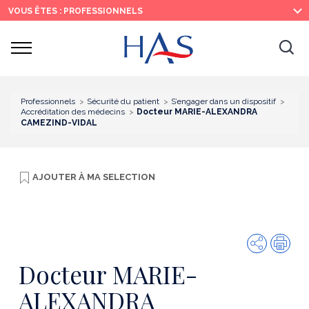
Recherche
Menu
Contenu
VOUS ÊTES : PROFESSIONNELS
principal
principal
Ouvrir
Ouv
le
menu
la
re
Professionnels
Sécurité du patient
S’engager dans un dispositif
Accréditation des médecins
Docteur MARIE-ALEXANDRA
CAMEZIND-VIDAL
AJOUTER À
MA SELECTION
Partager
Imp
Docteur MARIE-
ALEXANDRA