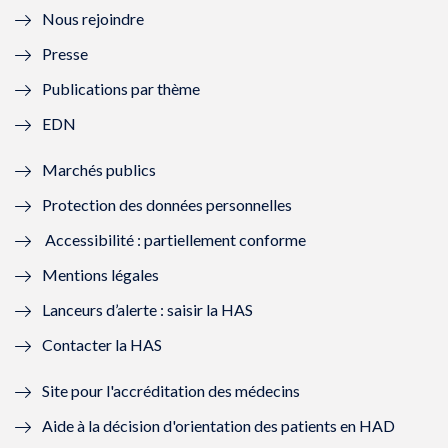
Nous rejoindre
l
l
l
l
Presse
e
l
e
l
Publications par thème
f
e
f
e
EDN
e
f
e
f
Marchés publics
n
e
n
e
Protection des données personnelles
ê
n
ê
n
Accessibilité : partiellement conforme
t
ê
t
ê
Mentions légales
r
t
r
t
Lanceurs d’alerte : saisir la HAS
e
r
e
r
Contacter la HAS
)
e
)
e
Site pour l'accréditation des médecins
)
)
Aide à la décision d'orientation des patients en HAD