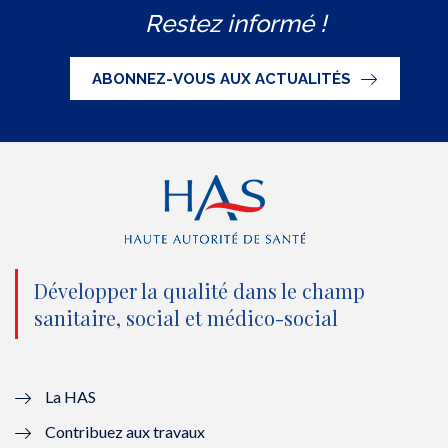
Restez informé !
i
c
u
n
S
t
e
t
k
ABONNEZ-VOUS AUX ACTUALITÉS
t
b
u
e
e
o
b
d
r
o
e
I
(
k
(
n
n
(
n
(
o
n
o
n
Développer la qualité dans le champ
sanitaire, social et médico-social
u
o
u
o
v
u
v
u
e
v
e
v
La HAS
Contribuez aux travaux
l
e
l
e